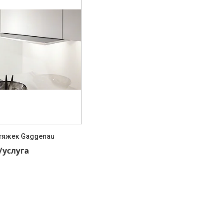
тяжек Gaggenau
95-59-11
₸/услуга