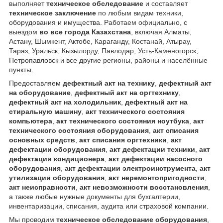
выполняет
техническое обследование
и составляет
техническое заключение
по любым видам техники,
оборудования и имущества. Работаем официально, с
выездом
во все города Казахстана
, включая Алматы,
Астану, Шымкент, Актобе, Караганду, Костанай, Атырау,
Тараз, Уральск, Кызылорду, Павлодар, Усть-Каменогорск,
Петропавловск и все другие регионы, районы и населённые
пункты.
Предоставляем
дефектный акт на технику
,
дефектный акт
на оборудование
,
дефектный акт на оргтехнику
,
дефектный акт на холодильник
,
дефектный акт на
стиральную машину
,
акт технического состояния
компьютера
,
акт технического состояния ноутбука
,
акт
технического состояния оборудования
,
акт списания
основных средств
,
акт списания оргтехники
,
акт
дефектации оборудования
,
акт дефектации техники
,
акт
дефектации кондиционера
,
акт дефектации насосного
оборудования
,
акт дефектации электроинструмента
,
акт
утилизации оборудования
,
акт неремонтопригодности
,
акт неисправности
,
акт невозможности восстановления
,
а также любые нужные документы для бухгалтерии,
инвентаризации, списания, аудита или страховой компании.
Мы проводим
техническое обследование оборудования
,