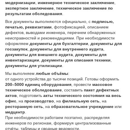
модернизации
,
инженерное техническое заключение
,
экспертное заключение
,
техническое заключение по
результатам обследования
.
Все документы выполняются официально, с
подписью,
печатью, реквизитами
, фотофиксацией, описанием
дефектов, выводами инженера, перечнем обнаруженных
неисправностей и рекомендациями. При необходимости
оформляем
документы для бухгалтерии
,
документы для
госзакупок
,
документы для внутреннего аудита
,
документы для внешнего аудита
,
документы для
инвентаризации
,
документы для списания техники
,
документы для утилизации
.
Мы выполняем
любые объёмы
:
от одного устройства до тысячи позиций. Готовы оформить
200–5000 единиц оборудования
, провести
массовое
техническое обследование
, составить
пакет дефектных
актов
, подготовить
акты технического состояния на весь
офис
, на
производство
, на
филиальную сеть
, на
ресторанную сеть
, на
образовательное учреждение
или
медцентр
.
При необходимости работаем поэтапно, распределяя
инженеров по регионам, формируя централизованные
отчёты, таблицы и сводные ведомости.