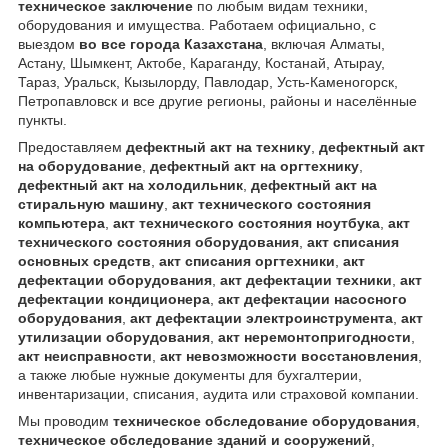
техническое заключение
по любым видам техники,
оборудования и имущества. Работаем официально, с
выездом
во все города Казахстана
, включая Алматы,
Астану, Шымкент, Актобе, Караганду, Костанай, Атырау,
Тараз, Уральск, Кызылорду, Павлодар, Усть-Каменогорск,
Петропавловск и все другие регионы, районы и населённые
пункты.
Предоставляем
дефектный акт на технику
,
дефектный акт
на оборудование
,
дефектный акт на оргтехнику
,
дефектный акт на холодильник
,
дефектный акт на
стиральную машину
,
акт технического состояния
компьютера
,
акт технического состояния ноутбука
,
акт
технического состояния оборудования
,
акт списания
основных средств
,
акт списания оргтехники
,
акт
дефектации оборудования
,
акт дефектации техники
,
акт
дефектации кондиционера
,
акт дефектации насосного
оборудования
,
акт дефектации электроинструмента
,
акт
утилизации оборудования
,
акт неремонтопригодности
,
акт неисправности
,
акт невозможности восстановления
,
а также любые нужные документы для бухгалтерии,
инвентаризации, списания, аудита или страховой компании.
Мы проводим
техническое обследование оборудования
,
техническое обследование зданий и сооружений
,