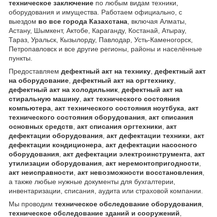
техническое заключение
по любым видам техники,
оборудования и имущества. Работаем официально, с
выездом
во все города Казахстана
, включая Алматы,
Астану, Шымкент, Актобе, Караганду, Костанай, Атырау,
Тараз, Уральск, Кызылорду, Павлодар, Усть-Каменогорск,
Петропавловск и все другие регионы, районы и населённые
пункты.
Предоставляем
дефектный акт на технику
,
дефектный акт
на оборудование
,
дефектный акт на оргтехнику
,
дефектный акт на холодильник
,
дефектный акт на
стиральную машину
,
акт технического состояния
компьютера
,
акт технического состояния ноутбука
,
акт
технического состояния оборудования
,
акт списания
основных средств
,
акт списания оргтехники
,
акт
дефектации оборудования
,
акт дефектации техники
,
акт
дефектации кондиционера
,
акт дефектации насосного
оборудования
,
акт дефектации электроинструмента
,
акт
утилизации оборудования
,
акт неремонтопригодности
,
акт неисправности
,
акт невозможности восстановления
,
а также любые нужные документы для бухгалтерии,
инвентаризации, списания, аудита или страховой компании.
Мы проводим
техническое обследование оборудования
,
техническое обследование зданий и сооружений
,