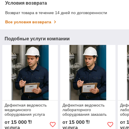
Условия возврата
Возврат товара в течение 14 дней по договоренности
Все условия возврата
Подобные услуги компании
Дефектная ведомость
Дефектная ведомость
Дефе
медицинского
лабораторного
лабо
оборудования услуга
оборудования заказать
обо
офо
15 000
15 000
от
₸/
от
₸/
от
услуга
услуга
усл