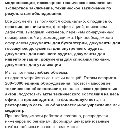
модернизации
,
инженерное техническое заключение
,
экспертное заключение
,
техническое заключение по
результатам обследования
.
Все документы выполняются официально, с
подписью,
печатью, реквизитами
, фотофиксацией, описанием
дефектов, выводами инженера, перечнем обнаруженных
неисправностей и рекомендациями. При необходимости
оформляем
документы для бухгалтерии
,
документы для
госзакупок
,
документы для внутреннего аудита
,
документы для внешнего аудита
,
документы для
инвентаризации
,
документы для списания техники
,
документы для утилизации
.
Мы выполняем
любые объёмы
:
от одного устройства до тысячи позиций. Готовы оформить
200–5000 единиц оборудования
, провести
массовое
техническое обследование
, составить
пакет дефектных
актов
, подготовить
акты технического состояния на весь
офис
, на
производство
, на
филиальную сеть
, на
ресторанную сеть
, на
образовательное учреждение
или
медцентр
.
При необходимости работаем поэтапно, распределяя
инженеров по регионам, формируя централизованные
отчёты, таблицы и сводные ведомости.