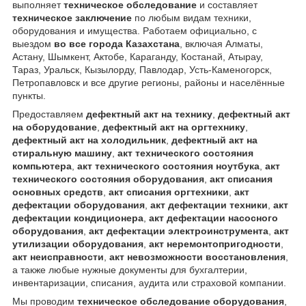
выполняет
техническое обследование
и составляет
техническое заключение
по любым видам техники,
оборудования и имущества. Работаем официально, с
выездом
во все города Казахстана
, включая Алматы,
Астану, Шымкент, Актобе, Караганду, Костанай, Атырау,
Тараз, Уральск, Кызылорду, Павлодар, Усть-Каменогорск,
Петропавловск и все другие регионы, районы и населённые
пункты.
Предоставляем
дефектный акт на технику
,
дефектный акт
на оборудование
,
дефектный акт на оргтехнику
,
дефектный акт на холодильник
,
дефектный акт на
стиральную машину
,
акт технического состояния
компьютера
,
акт технического состояния ноутбука
,
акт
технического состояния оборудования
,
акт списания
основных средств
,
акт списания оргтехники
,
акт
дефектации оборудования
,
акт дефектации техники
,
акт
дефектации кондиционера
,
акт дефектации насосного
оборудования
,
акт дефектации электроинструмента
,
акт
утилизации оборудования
,
акт неремонтопригодности
,
акт неисправности
,
акт невозможности восстановления
,
а также любые нужные документы для бухгалтерии,
инвентаризации, списания, аудита или страховой компании.
Мы проводим
техническое обследование оборудования
,