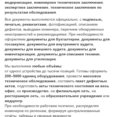
модернизации
,
инженерное техническое заключение
,
экспертное заключение
,
техническое заключение по
результатам обследования
.
Все документы выполняются официально, с
подписью,
печатью, реквизитами
, фотофиксацией, описанием
дефектов, выводами инженера, перечнем обнаруженных
неисправностей и рекомендациями. При необходимости
оформляем
документы для бухгалтерии
,
документы для
госзакупок
,
документы для внутреннего аудита
,
документы для внешнего аудита
,
документы для
инвентаризации
,
документы для списания техники
,
документы для утилизации
.
Мы выполняем
любые объёмы
:
от одного устройства до тысячи позиций. Готовы оформить
200–5000 единиц оборудования
, провести
массовое
техническое обследование
, составить
пакет дефектных
актов
, подготовить
акты технического состояния на весь
офис
, на
производство
, на
филиальную сеть
, на
ресторанную сеть
, на
образовательное учреждение
или
медцентр
.
При необходимости работаем поэтапно, распределяя
инженеров по регионам, формируя централизованные
отчёты, таблицы и сводные ведомости.