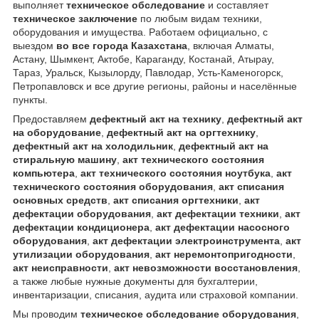
выполняет
техническое обследование
и составляет
техническое заключение
по любым видам техники,
оборудования и имущества. Работаем официально, с
выездом
во все города Казахстана
, включая Алматы,
Астану, Шымкент, Актобе, Караганду, Костанай, Атырау,
Тараз, Уральск, Кызылорду, Павлодар, Усть-Каменогорск,
Петропавловск и все другие регионы, районы и населённые
пункты.
Предоставляем
дефектный акт на технику
,
дефектный акт
на оборудование
,
дефектный акт на оргтехнику
,
дефектный акт на холодильник
,
дефектный акт на
стиральную машину
,
акт технического состояния
компьютера
,
акт технического состояния ноутбука
,
акт
технического состояния оборудования
,
акт списания
основных средств
,
акт списания оргтехники
,
акт
дефектации оборудования
,
акт дефектации техники
,
акт
дефектации кондиционера
,
акт дефектации насосного
оборудования
,
акт дефектации электроинструмента
,
акт
утилизации оборудования
,
акт неремонтопригодности
,
акт неисправности
,
акт невозможности восстановления
,
а также любые нужные документы для бухгалтерии,
инвентаризации, списания, аудита или страховой компании.
Мы проводим
техническое обследование оборудования
,