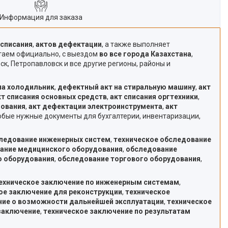
Информация для заказа
 списания
,
актов дефектации
, а также выполняет
отаем официально, с выездом
во все города Казахстана
,
ск, Петропавловск и все другие регионы, районы и
на холодильник
,
дефектный акт на стиральную машину
,
акт
кт списания основных средств
,
акт списания оргтехники
,
дования
,
акт дефектации электроинструмента
,
акт
любые нужные документы для бухгалтерии, инвентаризации,
следование инженерных систем
,
техническое обследование
вание медицинского оборудования
,
обследование
о оборудования
,
обследование торгового оборудования
,
ехническое заключение по инженерным системам
,
ое заключение для реконструкции
,
техническое
ние о возможности дальнейшей эксплуатации
,
техническое
заключение
,
техническое заключение по результатам