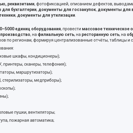
ью, реквизитами
, фотофиксацией, описанием дефектов, выводам
 для бухгалтерии
,
документы для госзакупок
,
документы для в
техники
,
документы для утилизации
.
0–5000 единиц оборудования
, провести
массовое техническое 
а
производство
, на
филиальную сеть
, на
ресторанную сеть
, на
об
ов по регионам, формируя централизованные отчёты, таблицы и 
ования:
уховые шкафы, кондиционеры);
, принтеры, сканеры, телефония);
утаторы, маршрутизаторы);
, стерилизаторы, медприборы);
оскопы);
ины);
пловые пушки, вентиляторы;
упа, пожарная автоматика;