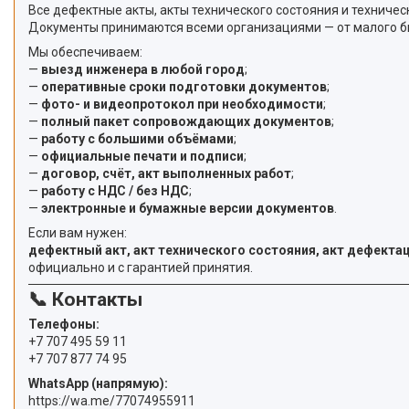
Все дефектные акты, акты технического состояния и технич
Документы принимаются всеми организациями — от малого биз
Мы обеспечиваем:
—
выезд инженера в любой город
;
—
оперативные сроки подготовки документов
;
—
фото- и видеопротокол при необходимости
;
—
полный пакет сопровождающих документов
;
—
работу с большими объёмами
;
—
официальные печати и подписи
;
—
договор, счёт, акт выполненных работ
;
—
работу с НДС / без НДС
;
—
электронные и бумажные версии документов
.
Если вам нужен:
дефектный акт, акт технического состояния, акт дефектац
официально и с гарантией принятия.
📞 Контакты
Телефоны:
+7 707 495 59 11
+7 707 877 74 95
WhatsApp (напрямую):
https://wa.me/77074955911