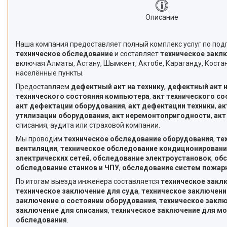
Описание
Наша компания предоставляет полный комплекс услуг по под
техническое обследование
и составляет
техническое закл
включая Алматы, Астану, Шымкент, Актобе, Караганду, Костан
населённые пункты.
Предоставляем
дефектный акт на технику
,
дефектный акт 
технического состояния компьютера
,
акт технического со
акт дефектации оборудования
,
акт дефектации техники
,
ак
утилизации оборудования
,
акт неремонтопригодности
,
акт
списания, аудита или страховой компании.
Мы проводим
техническое обследование оборудования
,
те
вентиляции
,
техническое обследование кондиционировани
электрических сетей
,
обследование электроустановок
,
обс
обследование станков и ЧПУ
,
обследование систем пожар
По итогам выезда инженера составляется
техническое закл
техническое заключение для суда
,
техническое заключени
заключение о состоянии оборудования
,
техническое заклю
заключение для списания
,
техническое заключение для м
обследования
.