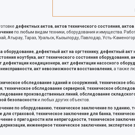
готовке
дефектных актов
,
актов технического состояния
,
актов
ючение
по любым видам техники, оборудования и имущества. Раб
ай, Атырау, Тараз, Уральск, Кызылорду, Павлодар, Усть-Каменогор
на оборудование
,
дефектный акт на оргтехнику
,
дефектный акт 
стояния ноутбука
,
акт технического состояния оборудования
,
а
т дефектации кондиционера
,
акт дефектации насосного обору
 неисправности
,
акт невозможности восстановления
, а также 
хническое обследование зданий и сооружений
,
техническое об
я
,
техническое обследование серверной
,
техническое обследо
ледование производственных линий
,
обследование складског
ной безопасности
и любых других объектов.
ючение по оборудованию
,
техническое заключение по зданию
,
т
е для страховой
,
техническое заключение для банка
,
техническ
чение о пригодности или непригодности
,
техническое заключе
одернизации
,
инженерное техническое заключение
,
экспертное 