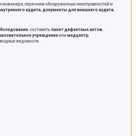
и инженера, перечнем обнаруженных неисправностей и
нутреннего аудита
,
документы для внешнего аудита
,
обследование
, составить
пакет дефектных актов
,
разовательное учреждение
или
медцентр
.
сводные ведомости.