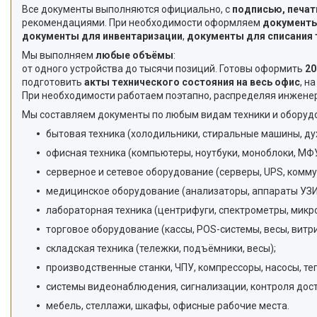
Все документы выполняются официально, с
подписью, печат
рекомендациями. При необходимости оформляем
документы
документы для инвентаризации
,
документы для списания 
Мы выполняем
любые объёмы
:
от одного устройства до тысячи позиций. Готовы оформить
20
подготовить
акты технического состояния на весь офис
, н
При необходимости работаем поэтапно, распределяя инженер
Мы составляем документы по любым видам техники и оборуд
бытовая техника (холодильники, стиральные машины, д
офисная техника (компьютеры, ноутбуки, моноблоки, МФУ
серверное и сетевое оборудование (серверы, UPS, комм
медицинское оборудование (анализаторы, аппараты УЗИ
лабораторная техника (центрифуги, спектрометры, микр
торговое оборудование (кассы, POS-системы, весы, витр
складская техника (тележки, подъёмники, весы);
производственные станки, ЧПУ, компрессоры, насосы, те
системы видеонаблюдения, сигнализации, контроля дост
мебель, стеллажи, шкафы, офисные рабочие места.