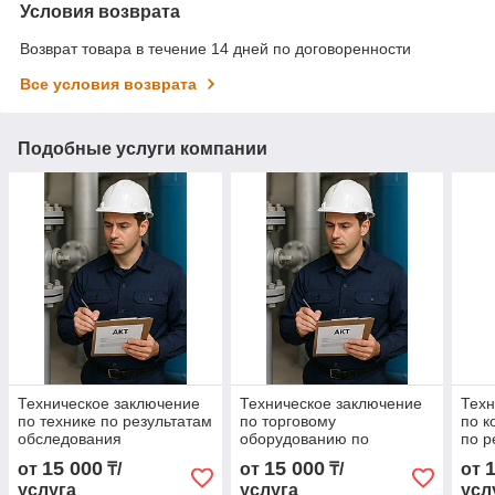
Условия возврата
Возврат товара в течение 14 дней по договоренности
Все условия возврата
Подобные услуги компании
Техническое заключение
Техническое заключение
Техн
по технике по результатам
по торговому
по к
обследования
оборудованию по
по р
результатам
обс
15 000
15 000
от
₸/
от
₸/
от
обследования
услуга
услуга
усл