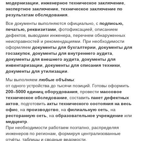
модернизации
,
инженерное техническое заключение
,
экспертное заключение
,
техническое заключение по
результатам обследования
.
Все документы выполняются официально, с
подписью,
печатью, реквизитами
, фотофиксацией, описанием
дефектов, выводами инженера, перечнем обнаруженных
неисправностей и рекомендациями. При необходимости
оформляем
документы для бухгалтерии
,
документы для
госзакупок
,
документы для внутреннего аудита
,
документы для внешнего аудита
,
документы для
инвентаризации
,
документы для списания техники
,
документы для утилизации
.
Мы выполняем
любые объёмы
:
от одного устройства до тысячи позиций. Готовы оформить
200–5000 единиц оборудования
, провести
массовое
техническое обследование
, составить
пакет дефектных
актов
, подготовить
акты технического состояния на весь
офис
, на
производство
, на
филиальную сеть
, на
ресторанную сеть
, на
образовательное учреждение
или
медцентр
.
При необходимости работаем поэтапно, распределяя
инженеров по регионам, формируя централизованные
отчёты, таблицы и сводные ведомости.