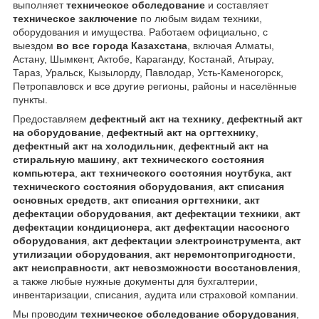
выполняет
техническое обследование
и составляет
техническое заключение
по любым видам техники,
оборудования и имущества. Работаем официально, с
выездом
во все города Казахстана
, включая Алматы,
Астану, Шымкент, Актобе, Караганду, Костанай, Атырау,
Тараз, Уральск, Кызылорду, Павлодар, Усть-Каменогорск,
Петропавловск и все другие регионы, районы и населённые
пункты.
Предоставляем
дефектный акт на технику
,
дефектный акт
на оборудование
,
дефектный акт на оргтехнику
,
дефектный акт на холодильник
,
дефектный акт на
стиральную машину
,
акт технического состояния
компьютера
,
акт технического состояния ноутбука
,
акт
технического состояния оборудования
,
акт списания
основных средств
,
акт списания оргтехники
,
акт
дефектации оборудования
,
акт дефектации техники
,
акт
дефектации кондиционера
,
акт дефектации насосного
оборудования
,
акт дефектации электроинструмента
,
акт
утилизации оборудования
,
акт неремонтопригодности
,
акт неисправности
,
акт невозможности восстановления
,
а также любые нужные документы для бухгалтерии,
инвентаризации, списания, аудита или страховой компании.
Мы проводим
техническое обследование оборудования
,