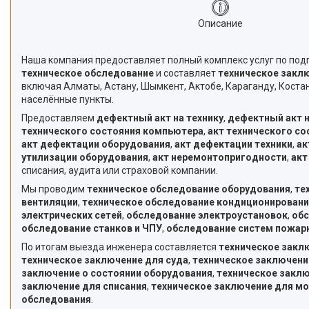
Описание
Наша компания предоставляет полный комплекс услуг по под
техническое обследование
и составляет
техническое закл
включая Алматы, Астану, Шымкент, Актобе, Караганду, Костан
населённые пункты.
Предоставляем
дефектный акт на технику
,
дефектный акт 
технического состояния компьютера
,
акт технического со
акт дефектации оборудования
,
акт дефектации техники
,
ак
утилизации оборудования
,
акт неремонтопригодности
,
акт
списания, аудита или страховой компании.
Мы проводим
техническое обследование оборудования
,
те
вентиляции
,
техническое обследование кондиционировани
электрических сетей
,
обследование электроустановок
,
обс
обследование станков и ЧПУ
,
обследование систем пожар
По итогам выезда инженера составляется
техническое закл
техническое заключение для суда
,
техническое заключени
заключение о состоянии оборудования
,
техническое заклю
заключение для списания
,
техническое заключение для м
обследования
.