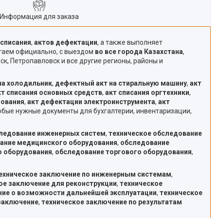
Информация для заказа
 списания
,
актов дефектации
, а также выполняет
отаем официально, с выездом
во все города Казахстана
,
ск, Петропавловск и все другие регионы, районы и
на холодильник
,
дефектный акт на стиральную машину
,
акт
кт списания основных средств
,
акт списания оргтехники
,
дования
,
акт дефектации электроинструмента
,
акт
любые нужные документы для бухгалтерии, инвентаризации,
следование инженерных систем
,
техническое обследование
вание медицинского оборудования
,
обследование
о оборудования
,
обследование торгового оборудования
,
ехническое заключение по инженерным системам
,
ое заключение для реконструкции
,
техническое
ние о возможности дальнейшей эксплуатации
,
техническое
заключение
,
техническое заключение по результатам