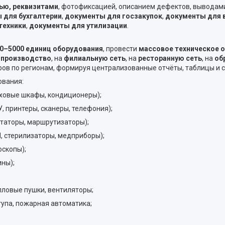
ью, реквизитами
, фотофиксацией, описанием дефектов, выводам
 для бухгалтерии
,
документы для госзакупок
,
документы для в
техники
,
документы для утилизации
.
0–5000 единиц оборудования
, провести
массовое техническое 
а
производство
, на
филиальную сеть
, на
ресторанную сеть
, на
об
ов по регионам, формируя централизованные отчёты, таблицы и 
ования:
уховые шкафы, кондиционеры);
, принтеры, сканеры, телефония);
утаторы, маршрутизаторы);
, стерилизаторы, медприборы);
оскопы);
ины);
пловые пушки, вентиляторы;
упа, пожарная автоматика;