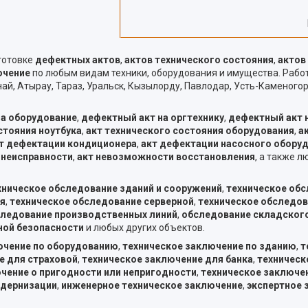
готовке
дефектных актов
,
актов технического состояния
,
актов
ючение
по любым видам техники, оборудования и имущества. Раб
ай, Атырау, Тараз, Уральск, Кызылорду, Павлодар, Усть-Каменогор
на оборудование
,
дефектный акт на оргтехнику
,
дефектный акт 
стояния ноутбука
,
акт технического состояния оборудования
,
а
т дефектации кондиционера
,
акт дефектации насосного обору
 неисправности
,
акт невозможности восстановления
, а также 
хническое обследование зданий и сооружений
,
техническое об
я
,
техническое обследование серверной
,
техническое обследо
ледование производственных линий
,
обследование складског
ной безопасности
и любых других объектов.
ючение по оборудованию
,
техническое заключение по зданию
,
т
е для страховой
,
техническое заключение для банка
,
техническ
чение о пригодности или непригодности
,
техническое заключе
одернизации
,
инженерное техническое заключение
,
экспертное 