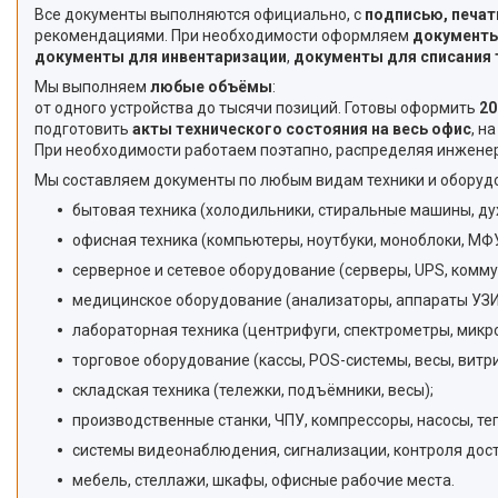
Все документы выполняются официально, с
подписью, печат
рекомендациями. При необходимости оформляем
документы
документы для инвентаризации
,
документы для списания 
Мы выполняем
любые объёмы
:
от одного устройства до тысячи позиций. Готовы оформить
20
подготовить
акты технического состояния на весь офис
, н
При необходимости работаем поэтапно, распределяя инженер
Мы составляем документы по любым видам техники и оборуд
бытовая техника (холодильники, стиральные машины, д
офисная техника (компьютеры, ноутбуки, моноблоки, МФУ
серверное и сетевое оборудование (серверы, UPS, комм
медицинское оборудование (анализаторы, аппараты УЗИ
лабораторная техника (центрифуги, спектрометры, микр
торговое оборудование (кассы, POS-системы, весы, витр
складская техника (тележки, подъёмники, весы);
производственные станки, ЧПУ, компрессоры, насосы, те
системы видеонаблюдения, сигнализации, контроля дост
мебель, стеллажи, шкафы, офисные рабочие места.