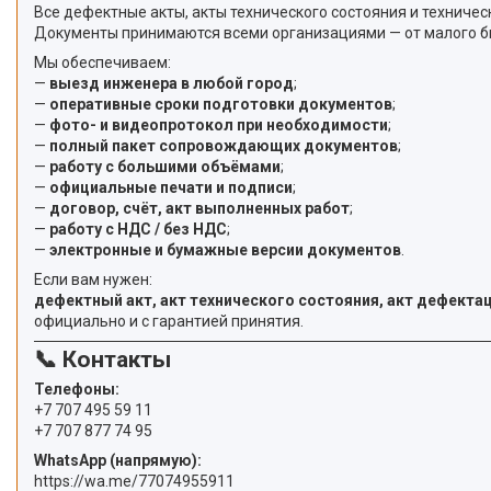
Все дефектные акты, акты технического состояния и технич
Документы принимаются всеми организациями — от малого биз
Мы обеспечиваем:
—
выезд инженера в любой город
;
—
оперативные сроки подготовки документов
;
—
фото- и видеопротокол при необходимости
;
—
полный пакет сопровождающих документов
;
—
работу с большими объёмами
;
—
официальные печати и подписи
;
—
договор, счёт, акт выполненных работ
;
—
работу с НДС / без НДС
;
—
электронные и бумажные версии документов
.
Если вам нужен:
дефектный акт, акт технического состояния, акт дефектац
официально и с гарантией принятия.
📞 Контакты
Телефоны:
+7 707 495 59 11
+7 707 877 74 95
WhatsApp (напрямую):
https://wa.me/77074955911