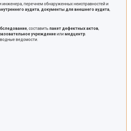
и инженера, перечнем обнаруженных неисправностей и
нутреннего аудита
,
документы для внешнего аудита
,
обследование
, составить
пакет дефектных актов
,
разовательное учреждение
или
медцентр
.
сводные ведомости.