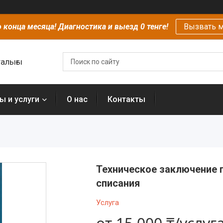
 конца месяца! Диагностика и выезд 0 тенге!
Вызвать м
алығы
ы и услуги
О нас
Контакты
Техническое заключение 
списания
Услуга