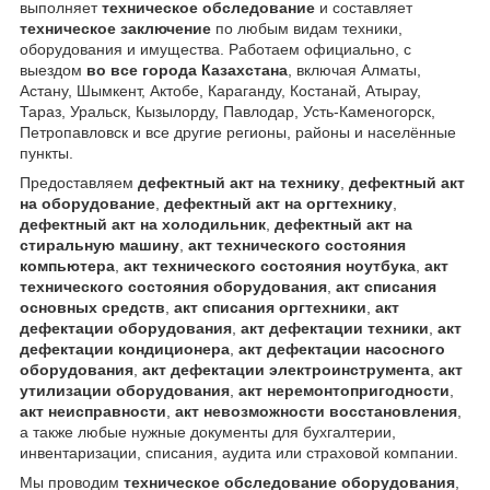
выполняет
техническое обследование
и составляет
техническое заключение
по любым видам техники,
оборудования и имущества. Работаем официально, с
выездом
во все города Казахстана
, включая Алматы,
Астану, Шымкент, Актобе, Караганду, Костанай, Атырау,
Тараз, Уральск, Кызылорду, Павлодар, Усть-Каменогорск,
Петропавловск и все другие регионы, районы и населённые
пункты.
Предоставляем
дефектный акт на технику
,
дефектный акт
на оборудование
,
дефектный акт на оргтехнику
,
дефектный акт на холодильник
,
дефектный акт на
стиральную машину
,
акт технического состояния
компьютера
,
акт технического состояния ноутбука
,
акт
технического состояния оборудования
,
акт списания
основных средств
,
акт списания оргтехники
,
акт
дефектации оборудования
,
акт дефектации техники
,
акт
дефектации кондиционера
,
акт дефектации насосного
оборудования
,
акт дефектации электроинструмента
,
акт
утилизации оборудования
,
акт неремонтопригодности
,
акт неисправности
,
акт невозможности восстановления
,
а также любые нужные документы для бухгалтерии,
инвентаризации, списания, аудита или страховой компании.
Мы проводим
техническое обследование оборудования
,