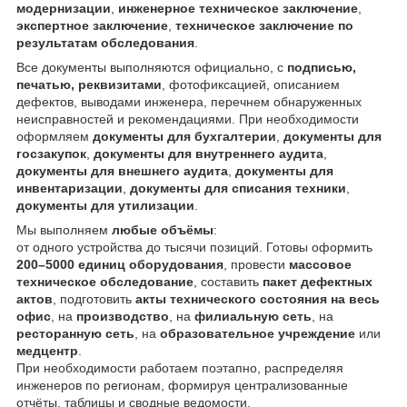
модернизации
,
инженерное техническое заключение
,
экспертное заключение
,
техническое заключение по
результатам обследования
.
Все документы выполняются официально, с
подписью,
печатью, реквизитами
, фотофиксацией, описанием
дефектов, выводами инженера, перечнем обнаруженных
неисправностей и рекомендациями. При необходимости
оформляем
документы для бухгалтерии
,
документы для
госзакупок
,
документы для внутреннего аудита
,
документы для внешнего аудита
,
документы для
инвентаризации
,
документы для списания техники
,
документы для утилизации
.
Мы выполняем
любые объёмы
:
от одного устройства до тысячи позиций. Готовы оформить
200–5000 единиц оборудования
, провести
массовое
техническое обследование
, составить
пакет дефектных
актов
, подготовить
акты технического состояния на весь
офис
, на
производство
, на
филиальную сеть
, на
ресторанную сеть
, на
образовательное учреждение
или
медцентр
.
При необходимости работаем поэтапно, распределяя
инженеров по регионам, формируя централизованные
отчёты, таблицы и сводные ведомости.