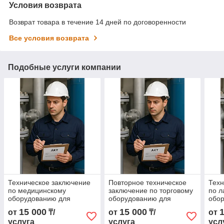
Условия возврата
Возврат товара в течение 14 дней по договоренности
Все условия возврата
Подобные услуги компании
Техническое заключение
Повторное техническое
Техн
по медицинскому
заключение по торговому
по л
оборудованию для
оборудованию для
обор
приёмки
приёмки
15 000
15 000
от
₸/
от
₸/
от
услуга
услуга
усл