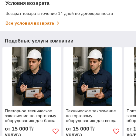
Условия возврата
Возврат товара в течение 14 дней по договоренности
Все условия возврата
Подобные услуги компании
Повторное техническое
Техническое заключение
Повт
заключение по торговому
по торговому
закл
оборудованию для банка
оборудованию для ввода
обо
в эксплуатацию
мод
15 000
15 000
от
₸/
от
₸/
от
услуга
услуга
усл