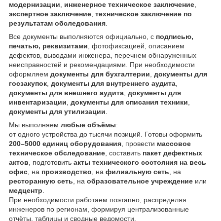
модернизации
,
инженерное техническое заключение
,
экспертное заключение
,
техническое заключение по
результатам обследования
.
Все документы выполняются официально, с
подписью,
печатью, реквизитами
, фотофиксацией, описанием
дефектов, выводами инженера, перечнем обнаруженных
неисправностей и рекомендациями. При необходимости
оформляем
документы для бухгалтерии
,
документы для
госзакупок
,
документы для внутреннего аудита
,
документы для внешнего аудита
,
документы для
инвентаризации
,
документы для списания техники
,
документы для утилизации
.
Мы выполняем
любые объёмы
:
от одного устройства до тысячи позиций. Готовы оформить
200–5000 единиц оборудования
, провести
массовое
техническое обследование
, составить
пакет дефектных
актов
, подготовить
акты технического состояния на весь
офис
, на
производство
, на
филиальную сеть
, на
ресторанную сеть
, на
образовательное учреждение
или
медцентр
.
При необходимости работаем поэтапно, распределяя
инженеров по регионам, формируя централизованные
отчёты, таблицы и сводные ведомости.