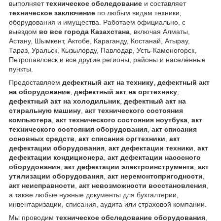
выполняет
техническое обследование
и составляет
техническое заключение
по любым видам техники,
оборудования и имущества. Работаем официально, с
выездом
во все города Казахстана
, включая Алматы,
Астану, Шымкент, Актобе, Караганду, Костанай, Атырау,
Тараз, Уральск, Кызылорду, Павлодар, Усть-Каменогорск,
Петропавловск и все другие регионы, районы и населённые
пункты.
Предоставляем
дефектный акт на технику
,
дефектный акт
на оборудование
,
дефектный акт на оргтехнику
,
дефектный акт на холодильник
,
дефектный акт на
стиральную машину
,
акт технического состояния
компьютера
,
акт технического состояния ноутбука
,
акт
технического состояния оборудования
,
акт списания
основных средств
,
акт списания оргтехники
,
акт
дефектации оборудования
,
акт дефектации техники
,
акт
дефектации кондиционера
,
акт дефектации насосного
оборудования
,
акт дефектации электроинструмента
,
акт
утилизации оборудования
,
акт неремонтопригодности
,
акт неисправности
,
акт невозможности восстановления
,
а также любые нужные документы для бухгалтерии,
инвентаризации, списания, аудита или страховой компании.
Мы проводим
техническое обследование оборудования
,