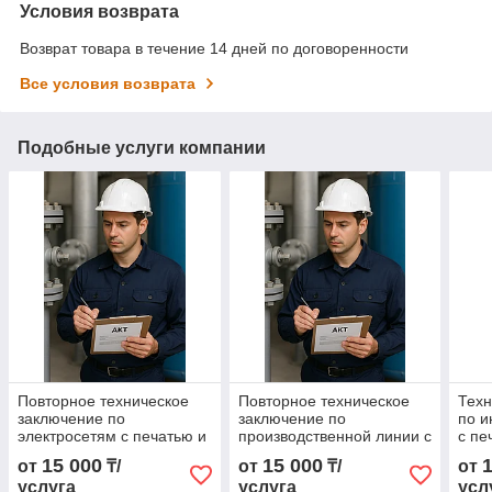
Условия возврата
Возврат товара в течение 14 дней по договоренности
Все условия возврата
Подобные услуги компании
Повторное техническое
Повторное техническое
Техн
заключение по
заключение по
по 
электросетям с печатью и
производственной линии с
с пе
подписью
печатью и подписью
15 000
15 000
от
₸/
от
₸/
от
услуга
услуга
усл