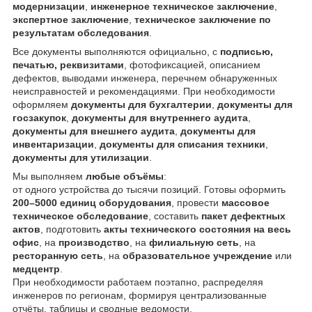
модернизации
,
инженерное техническое заключение
,
экспертное заключение
,
техническое заключение по
результатам обследования
.
Все документы выполняются официально, с
подписью,
печатью, реквизитами
, фотофиксацией, описанием
дефектов, выводами инженера, перечнем обнаруженных
неисправностей и рекомендациями. При необходимости
оформляем
документы для бухгалтерии
,
документы для
госзакупок
,
документы для внутреннего аудита
,
документы для внешнего аудита
,
документы для
инвентаризации
,
документы для списания техники
,
документы для утилизации
.
Мы выполняем
любые объёмы
:
от одного устройства до тысячи позиций. Готовы оформить
200–5000 единиц оборудования
, провести
массовое
техническое обследование
, составить
пакет дефектных
актов
, подготовить
акты технического состояния на весь
офис
, на
производство
, на
филиальную сеть
, на
ресторанную сеть
, на
образовательное учреждение
или
медцентр
.
При необходимости работаем поэтапно, распределяя
инженеров по регионам, формируя централизованные
отчёты, таблицы и сводные ведомости.