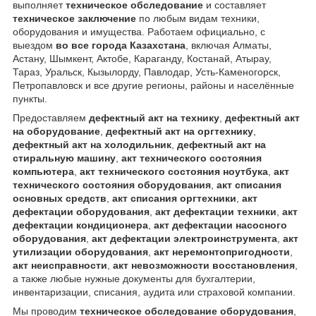
выполняет
техническое обследование
и составляет
техническое заключение
по любым видам техники,
оборудования и имущества. Работаем официально, с
выездом
во все города Казахстана
, включая Алматы,
Астану, Шымкент, Актобе, Караганду, Костанай, Атырау,
Тараз, Уральск, Кызылорду, Павлодар, Усть-Каменогорск,
Петропавловск и все другие регионы, районы и населённые
пункты.
Предоставляем
дефектный акт на технику
,
дефектный акт
на оборудование
,
дефектный акт на оргтехнику
,
дефектный акт на холодильник
,
дефектный акт на
стиральную машину
,
акт технического состояния
компьютера
,
акт технического состояния ноутбука
,
акт
технического состояния оборудования
,
акт списания
основных средств
,
акт списания оргтехники
,
акт
дефектации оборудования
,
акт дефектации техники
,
акт
дефектации кондиционера
,
акт дефектации насосного
оборудования
,
акт дефектации электроинструмента
,
акт
утилизации оборудования
,
акт неремонтопригодности
,
акт неисправности
,
акт невозможности восстановления
,
а также любые нужные документы для бухгалтерии,
инвентаризации, списания, аудита или страховой компании.
Мы проводим
техническое обследование оборудования
,