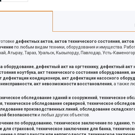
готовке
дефектных актов
,
актов технического состояния
,
актов
ючение
по любым видам техники, оборудования и имущества. Раб
ай, Атырау, Тараз, Уральск, Кызылорду, Павлодар, Усть-Каменогор
на оборудование
,
дефектный акт на оргтехнику
,
дефектный акт 
стояния ноутбука
,
акт технического состояния оборудования
,
а
т дефектации кондиционера
,
акт дефектации насосного обору
 неисправности
,
акт невозможности восстановления
, а также 
хническое обследование зданий и сооружений
,
техническое об
я
,
техническое обследование серверной
,
техническое обследо
ледование производственных линий
,
обследование складског
ной безопасности
и любых других объектов.
ючение по оборудованию
,
техническое заключение по зданию
,
т
е для страховой
,
техническое заключение для банка
,
техническ
чение о пригодности или непригодности
,
техническое заключе