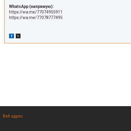
WhatsApp (напрямую):
https://wa.me/77074955911
https://wa.me/77078777495
Веб адрес