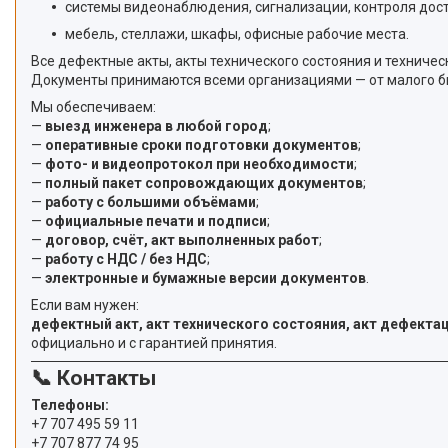
системы видеонаблюдения, сигнализации, контроля дост
мебель, стеллажи, шкафы, офисные рабочие места.
Все дефектные акты, акты технического состояния и технич
Документы принимаются всеми организациями — от малого биз
Мы обеспечиваем:
—
выезд инженера в любой город
;
—
оперативные сроки подготовки документов
;
—
фото- и видеопротокол при необходимости
;
—
полный пакет сопровождающих документов
;
—
работу с большими объёмами
;
—
официальные печати и подписи
;
—
договор, счёт, акт выполненных работ
;
—
работу с НДС / без НДС
;
—
электронные и бумажные версии документов
.
Если вам нужен:
дефектный акт, акт технического состояния, акт дефектац
официально и с гарантией принятия.
📞 Контакты
Телефоны:
+7 707 495 59 11
+7 707 877 74 95