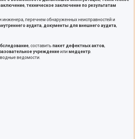
заключение
,
техническое заключение по результатам
и инженера, перечнем обнаруженных неисправностей и
нутреннего аудита
,
документы для внешнего аудита
,
обследование
, составить
пакет дефектных актов
,
разовательное учреждение
или
медцентр
.
сводные ведомости.