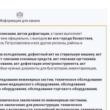
Информация для заказа
 списания
,
актов дефектации
, а также выполняет
отаем официально, с выездом
во все города Казахстана
,
ск, Петропавловск и все другие регионы, районы и
на холодильник
,
дефектный акт на стиральную машину
,
акт
кт списания основных средств
,
акт списания оргтехники
,
дования
,
акт дефектации электроинструмента
,
акт
любые нужные документы для бухгалтерии, инвентаризации,
следование инженерных систем
,
техническое обследование
вание медицинского оборудования
,
обследование
о оборудования
,
обследование торгового оборудования
,
ехническое заключение по инженерным системам
,
ое заключение для реконструкции
,
техническое
ние о возможности дальнейшей эксплуатации
,
техническое