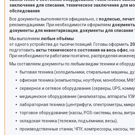
заключение для списания
,
техническое заключение для м
обследования
.
Все документы выполняются официально, с
подписью, печат
рекомендациями. При необходимости оформляем
документы
документы для инвентаризации
,
документы для списания 
Мы выполняем
любые объёмы
:
от одного устройства до тысячи позиций. Готовы оформить
20
подготовить
акты технического состояния на весь офис
, н
При необходимости работаем поэтапно, распределяя инженер
Мы составляем документы по любым видам техники и оборуд
бытовая техника (холодильники, стиральные машины, д
офисная техника (компьютеры, ноутбуки, моноблоки, МФУ
серверное и сетевое оборудование (серверы, UPS, комм
медицинское оборудование (анализаторы, аппараты УЗИ
лабораторная техника (центрифуги, спектрометры, микр
торговое оборудование (кассы, POS-системы, весы, витр
складская техника (тележки, подъёмники, весы);
производственные станки, ЧПУ, компрессоры, насосы, те