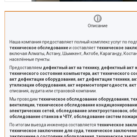
Описание
Наша компания предоставляет полный комплекс услуг по под
техническое обследование
и составляет
техническое закл
включая Алматы, Астану, Шымкент, Актобе, Караганду, Костан
населённые пункты.
Предоставляем
дефектный акт на технику
,
дефектный акт 
технического состояния компьютера
,
акт технического со
акт дефектации оборудования
,
акт дефектации техники
,
ак
утилизации оборудования
,
акт неремонтопригодности
,
акт
списания, аудита или страховой компании.
Мы проводим
техническое обследование оборудования
,
те
вентиляции
,
техническое обследование кондиционировани
электрических сетей
,
обследование электроустановок
,
обс
обследование станков и ЧПУ
,
обследование систем пожар
По итогам выезда инженера составляется
техническое закл
техническое заключение для суда
,
техническое заключени
заключение о состоянии оборудования
,
техническое заклю