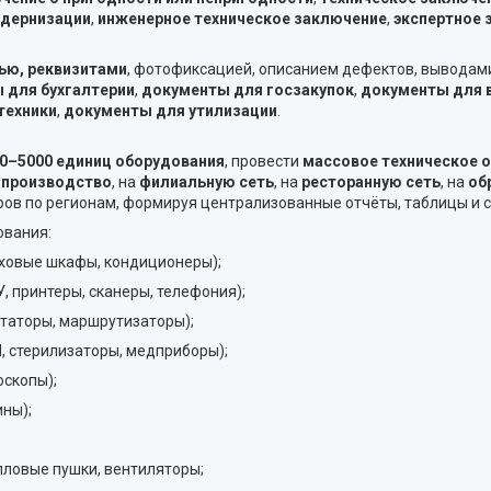
одернизации
,
инженерное техническое заключение
,
экспертное 
ью, реквизитами
, фотофиксацией, описанием дефектов, выводам
 для бухгалтерии
,
документы для госзакупок
,
документы для в
техники
,
документы для утилизации
.
0–5000 единиц оборудования
, провести
массовое техническое 
а
производство
, на
филиальную сеть
, на
ресторанную сеть
, на
об
ов по регионам, формируя централизованные отчёты, таблицы и 
ования:
уховые шкафы, кондиционеры);
, принтеры, сканеры, телефония);
утаторы, маршрутизаторы);
, стерилизаторы, медприборы);
оскопы);
ины);
пловые пушки, вентиляторы;