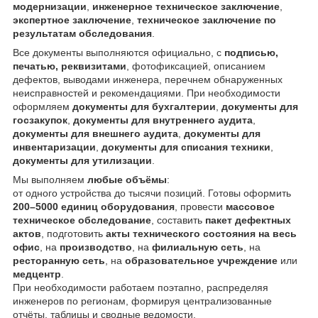
модернизации
,
инженерное техническое заключение
,
экспертное заключение
,
техническое заключение по
результатам обследования
.
Все документы выполняются официально, с
подписью,
печатью, реквизитами
, фотофиксацией, описанием
дефектов, выводами инженера, перечнем обнаруженных
неисправностей и рекомендациями. При необходимости
оформляем
документы для бухгалтерии
,
документы для
госзакупок
,
документы для внутреннего аудита
,
документы для внешнего аудита
,
документы для
инвентаризации
,
документы для списания техники
,
документы для утилизации
.
Мы выполняем
любые объёмы
:
от одного устройства до тысячи позиций. Готовы оформить
200–5000 единиц оборудования
, провести
массовое
техническое обследование
, составить
пакет дефектных
актов
, подготовить
акты технического состояния на весь
офис
, на
производство
, на
филиальную сеть
, на
ресторанную сеть
, на
образовательное учреждение
или
медцентр
.
При необходимости работаем поэтапно, распределяя
инженеров по регионам, формируя централизованные
отчёты, таблицы и сводные ведомости.