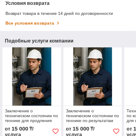
Условия возврата
Возврат товара в течение 14 дней по договоренности
Все условия возврата
Подобные услуги компании
Заключение о
Заключение о
Техн
техническом состоянии по
техническом состоянии по
по к
технике для продления
технике по результатам
для 
эксплуатации
обследования
15 000
15 000
от
₸/
от
₸/
от
услуга
услуга
усл