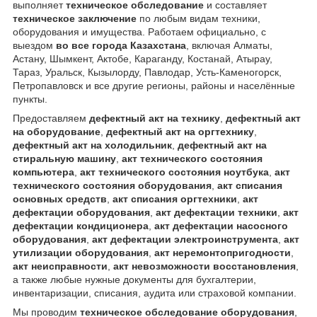
выполняет
техническое обследование
и составляет
техническое заключение
по любым видам техники,
оборудования и имущества. Работаем официально, с
выездом
во все города Казахстана
, включая Алматы,
Астану, Шымкент, Актобе, Караганду, Костанай, Атырау,
Тараз, Уральск, Кызылорду, Павлодар, Усть-Каменогорск,
Петропавловск и все другие регионы, районы и населённые
пункты.
Предоставляем
дефектный акт на технику
,
дефектный акт
на оборудование
,
дефектный акт на оргтехнику
,
дефектный акт на холодильник
,
дефектный акт на
стиральную машину
,
акт технического состояния
компьютера
,
акт технического состояния ноутбука
,
акт
технического состояния оборудования
,
акт списания
основных средств
,
акт списания оргтехники
,
акт
дефектации оборудования
,
акт дефектации техники
,
акт
дефектации кондиционера
,
акт дефектации насосного
оборудования
,
акт дефектации электроинструмента
,
акт
утилизации оборудования
,
акт неремонтопригодности
,
акт неисправности
,
акт невозможности восстановления
,
а также любые нужные документы для бухгалтерии,
инвентаризации, списания, аудита или страховой компании.
Мы проводим
техническое обследование оборудования
,