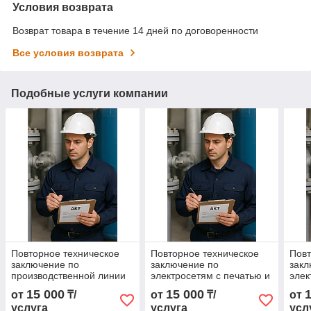
Условия возврата
Возврат товара в течение 14 дней по договоренности
Все условия возврата
Подобные услуги компании
Повторное техническое
Повторное техническое
Повт
заключение по
заключение по
закл
производственной линии
электросетям с печатью и
элек
для списания
подписью
пас
15 000
15 000
от
₸/
от
₸/
от
услуга
услуга
усл