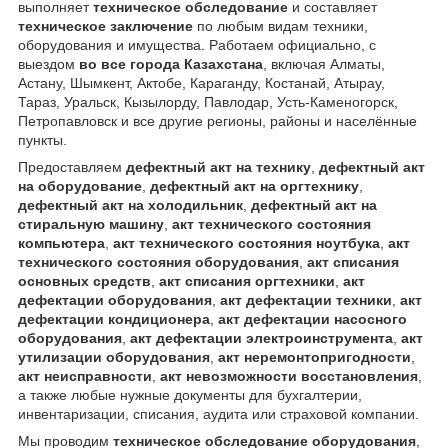
выполняет
техническое обследование
и составляет
техническое заключение
по любым видам техники,
оборудования и имущества. Работаем официально, с
выездом
во все города Казахстана
, включая Алматы,
Астану, Шымкент, Актобе, Караганду, Костанай, Атырау,
Тараз, Уральск, Кызылорду, Павлодар, Усть-Каменогорск,
Петропавловск и все другие регионы, районы и населённые
пункты.
Предоставляем
дефектный акт на технику
,
дефектный акт
на оборудование
,
дефектный акт на оргтехнику
,
дефектный акт на холодильник
,
дефектный акт на
стиральную машину
,
акт технического состояния
компьютера
,
акт технического состояния ноутбука
,
акт
технического состояния оборудования
,
акт списания
основных средств
,
акт списания оргтехники
,
акт
дефектации оборудования
,
акт дефектации техники
,
акт
дефектации кондиционера
,
акт дефектации насосного
оборудования
,
акт дефектации электроинструмента
,
акт
утилизации оборудования
,
акт неремонтопригодности
,
акт неисправности
,
акт невозможности восстановления
,
а также любые нужные документы для бухгалтерии,
инвентаризации, списания, аудита или страховой компании.
Мы проводим
техническое обследование оборудования
,