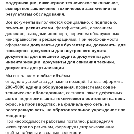
модернизации
,
инженерное техническое заключение
,
экспертное заключение
,
техническое заключение по
результатам обследования
.
Все документы выполняются официально, с
подписью,
печатью, реквизитами
, фотофиксацией, описанием
дефектов, выводами инженера, перечнем обнаруженных
неисправностей и рекомендациями. При необходимости
оформляем
документы для бухгалтерии
,
документы для
госзакупок
,
документы для внутреннего аудита
,
документы для внешнего аудита
,
документы для
инвентаризации
,
документы для списания техники
,
документы для утилизации
.
Мы выполняем
любые объёмы
:
от одного устройства до тысячи позиций. Готовы оформить
200–5000 единиц оборудования
, провести
массовое
техническое обследование
, составить
пакет дефектных
актов
, подготовить
акты технического состояния на весь
офис
, на
производство
, на
филиальную сеть
, на
ресторанную сеть
, на
образовательное учреждение
или
медцентр
.
При необходимости работаем поэтапно, распределяя
инженеров по регионам, формируя централизованные
отчёты, таблицы и сводные ведомости.