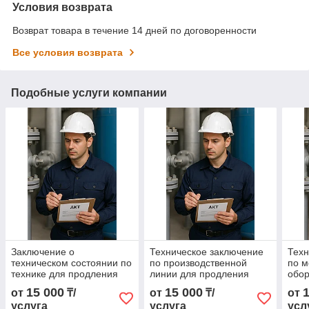
Условия возврата
Возврат товара в течение 14 дней по договоренности
Все условия возврата
Подобные услуги компании
Заключение о
Техническое заключение
Техн
техническом состоянии по
по производственной
по 
технике для продления
линии для продления
обо
эксплуатации
эксплуатации
прод
15 000
15 000
от
₸/
от
₸/
от
услуга
услуга
усл