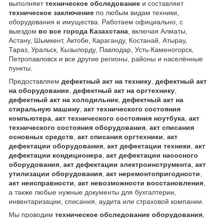
выполняет
техническое обследование
и составляет
техническое заключение
по любым видам техники,
оборудования и имущества. Работаем официально, с
выездом
во все города Казахстана
, включая Алматы,
Астану, Шымкент, Актобе, Караганду, Костанай, Атырау,
Тараз, Уральск, Кызылорду, Павлодар, Усть-Каменогорск,
Петропавловск и все другие регионы, районы и населённые
пункты.
Предоставляем
дефектный акт на технику
,
дефектный акт
на оборудование
,
дефектный акт на оргтехнику
,
дефектный акт на холодильник
,
дефектный акт на
стиральную машину
,
акт технического состояния
компьютера
,
акт технического состояния ноутбука
,
акт
технического состояния оборудования
,
акт списания
основных средств
,
акт списания оргтехники
,
акт
дефектации оборудования
,
акт дефектации техники
,
акт
дефектации кондиционера
,
акт дефектации насосного
оборудования
,
акт дефектации электроинструмента
,
акт
утилизации оборудования
,
акт неремонтопригодности
,
акт неисправности
,
акт невозможности восстановления
,
а также любые нужные документы для бухгалтерии,
инвентаризации, списания, аудита или страховой компании.
Мы проводим
техническое обследование оборудования
,