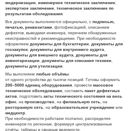
модернизации
,
инженерное техническое заключение
,
экспертное заключение
,
техническое заключение по
результатам обследования
.
Все документы выполняются официально, с
подписью,
печатью, реквизитами
, фотофиксацией, описанием
дефектов, выводами инженера, перечнем обнаруженных
неисправностей и рекомендациями. При необходимости
оформляем
документы для бухгалтерии
,
документы для
госзакупок
,
документы для внутреннего аудита
,
документы для внешнего аудита
,
документы для
инвентаризации
,
документы для списания техники
,
документы для утилизации
.
Мы выполняем
любые объёмы
:
от одного устройства до тысячи позиций. Готовы оформить
200–5000 единиц оборудования
, провести
массовое
техническое обследование
, составить
пакет дефектных
актов
, подготовить
акты технического состояния на весь
офис
, на
производство
, на
филиальную сеть
, на
ресторанную сеть
, на
образовательное учреждение
или
медцентр
.
При необходимости работаем поэтапно, распределяя
инженеров по регионам, формируя централизованные
отчёты, таблицы и сводные ведомости.