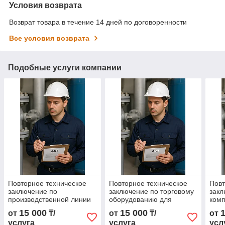
Условия возврата
Возврат товара в течение 14 дней по договоренности
Все условия возврата
Подобные услуги компании
Повторное техническое
Повторное техническое
Повт
заключение по
заключение по торговому
закл
производственной линии
оборудованию для
комп
для модернизации
модернизации
для
15 000
15 000
от
₸/
от
₸/
от
услуга
услуга
усл