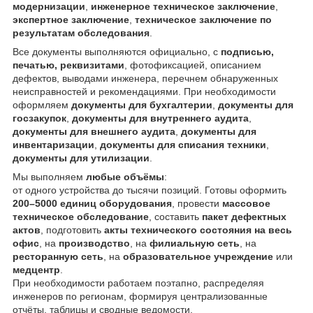
модернизации
,
инженерное техническое заключение
,
экспертное заключение
,
техническое заключение по
результатам обследования
.
Все документы выполняются официально, с
подписью,
печатью, реквизитами
, фотофиксацией, описанием
дефектов, выводами инженера, перечнем обнаруженных
неисправностей и рекомендациями. При необходимости
оформляем
документы для бухгалтерии
,
документы для
госзакупок
,
документы для внутреннего аудита
,
документы для внешнего аудита
,
документы для
инвентаризации
,
документы для списания техники
,
документы для утилизации
.
Мы выполняем
любые объёмы
:
от одного устройства до тысячи позиций. Готовы оформить
200–5000 единиц оборудования
, провести
массовое
техническое обследование
, составить
пакет дефектных
актов
, подготовить
акты технического состояния на весь
офис
, на
производство
, на
филиальную сеть
, на
ресторанную сеть
, на
образовательное учреждение
или
медцентр
.
При необходимости работаем поэтапно, распределяя
инженеров по регионам, формируя централизованные
отчёты, таблицы и сводные ведомости.