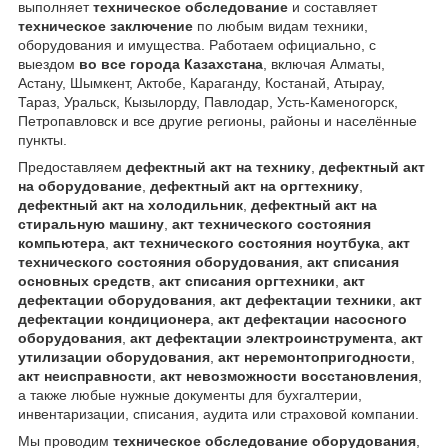
выполняет
техническое обследование
и составляет
техническое заключение
по любым видам техники,
оборудования и имущества. Работаем официально, с
выездом
во все города Казахстана
, включая Алматы,
Астану, Шымкент, Актобе, Караганду, Костанай, Атырау,
Тараз, Уральск, Кызылорду, Павлодар, Усть-Каменогорск,
Петропавловск и все другие регионы, районы и населённые
пункты.
Предоставляем
дефектный акт на технику
,
дефектный акт
на оборудование
,
дефектный акт на оргтехнику
,
дефектный акт на холодильник
,
дефектный акт на
стиральную машину
,
акт технического состояния
компьютера
,
акт технического состояния ноутбука
,
акт
технического состояния оборудования
,
акт списания
основных средств
,
акт списания оргтехники
,
акт
дефектации оборудования
,
акт дефектации техники
,
акт
дефектации кондиционера
,
акт дефектации насосного
оборудования
,
акт дефектации электроинструмента
,
акт
утилизации оборудования
,
акт неремонтопригодности
,
акт неисправности
,
акт невозможности восстановления
,
а также любые нужные документы для бухгалтерии,
инвентаризации, списания, аудита или страховой компании.
Мы проводим
техническое обследование оборудования
,