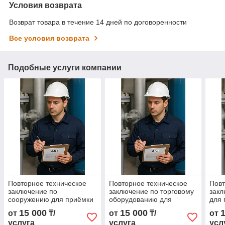
Условия возврата
Возврат товара в течение 14 дней по договоренности
Все условия возврата
Подобные услуги компании
Повторное техническое
Повторное техническое
Повт
заключение по
заключение по торговому
закл
сооружению для приёмки
оборудованию для
для 
приёмки
15 000
15 000
от
₸/
от
₸/
от
услуга
услуга
усл