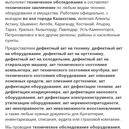
выполняет
техническое обследование
и составляет
техническое заключение
по любым видам техники,
оборудования и имущества. Работаем официально, с
выездом
во все города Казахстана
, включая Алматы,
Астану, Шымкент, Актобе, Караганду, Костанай, Атырау,
Тараз, Уральск, Кызылорду, Павлодар, Усть-Каменогорск,
Петропавловск и все другие регионы, районы и населённые
пункты.
Предоставляем
дефектный акт на технику
,
дефектный акт
на оборудование
,
дефектный акт на оргтехнику
,
дефектный акт на холодильник
,
дефектный акт на
стиральную машину
,
акт технического состояния
компьютера
,
акт технического состояния ноутбука
,
акт
технического состояния оборудования
,
акт списания
основных средств
,
акт списания оргтехники
,
акт
дефектации оборудования
,
акт дефектации техники
,
акт
дефектации кондиционера
,
акт дефектации насосного
оборудования
,
акт дефектации электроинструмента
,
акт
утилизации оборудования
,
акт неремонтопригодности
,
акт неисправности
,
акт невозможности восстановления
,
а также любые нужные документы для бухгалтерии,
инвентаризации, списания, аудита или страховой компании.
Мы проводим
техническое обследование оборудования
,