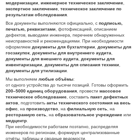
модернизации
,
инженерное техническое заключение
,
экспертное заключение
,
техническое заключение по
результатам обследования
.
Все документы выполняются официально, с
подписью,
печатью, реквизитами
, фотофиксацией, описанием
дефектов, выводами инженера, перечнем обнаруженных
неисправностей и рекомендациями. При необходимости
оформляем
документы для бухгалтерии
,
документы для
госзакупок
,
документы для внутреннего аудита
,
документы для внешнего аудита
,
документы для
инвентаризации
,
документы для списания техники
,
документы для утилизации
.
Мы выполняем
любые объёмы
:
от одного устройства до тысячи позиций. Готовы оформить
200–5000 единиц оборудования
, провести
массовое
техническое обследование
, составить
пакет дефектных
актов
, подготовить
акты технического состояния на весь
офис
, на
производство
, на
филиальную сеть
, на
ресторанную сеть
, на
образовательное учреждение
или
медцентр
.
При необходимости работаем поэтапно, распределяя
инженеров по регионам, формируя централизованные
отчёты, таблицы и сводные ведомости.