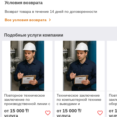
Условия возврата
Возврат товара в течение 14 дней по договоренности
Все условия возврата
Подобные услуги компании
Повторное техническое
Техническое заключение
Повт
заключение по
по компьютерной технике
закл
производственной линии с
с выводами и
обо
выводами и
рекомендациями
выв
15 000
15 000
от
₸/
от
₸/
от
рекомендациями
рек
услуга
услуга
усл