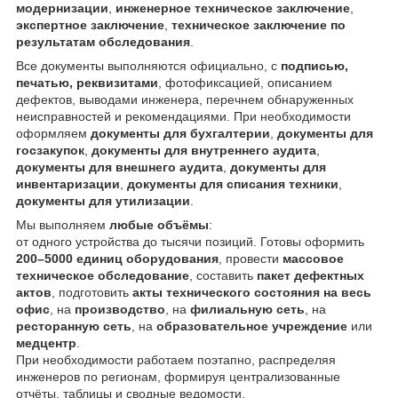
модернизации
,
инженерное техническое заключение
,
экспертное заключение
,
техническое заключение по
результатам обследования
.
Все документы выполняются официально, с
подписью,
печатью, реквизитами
, фотофиксацией, описанием
дефектов, выводами инженера, перечнем обнаруженных
неисправностей и рекомендациями. При необходимости
оформляем
документы для бухгалтерии
,
документы для
госзакупок
,
документы для внутреннего аудита
,
документы для внешнего аудита
,
документы для
инвентаризации
,
документы для списания техники
,
документы для утилизации
.
Мы выполняем
любые объёмы
:
от одного устройства до тысячи позиций. Готовы оформить
200–5000 единиц оборудования
, провести
массовое
техническое обследование
, составить
пакет дефектных
актов
, подготовить
акты технического состояния на весь
офис
, на
производство
, на
филиальную сеть
, на
ресторанную сеть
, на
образовательное учреждение
или
медцентр
.
При необходимости работаем поэтапно, распределяя
инженеров по регионам, формируя централизованные
отчёты, таблицы и сводные ведомости.