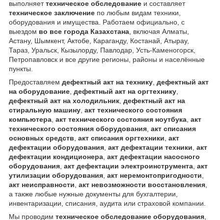
выполняет
техническое обследование
и составляет
техническое заключение
по любым видам техники,
оборудования и имущества. Работаем официально, с
выездом
во все города Казахстана
, включая Алматы,
Астану, Шымкент, Актобе, Караганду, Костанай, Атырау,
Тараз, Уральск, Кызылорду, Павлодар, Усть-Каменогорск,
Петропавловск и все другие регионы, районы и населённые
пункты.
Предоставляем
дефектный акт на технику
,
дефектный акт
на оборудование
,
дефектный акт на оргтехнику
,
дефектный акт на холодильник
,
дефектный акт на
стиральную машину
,
акт технического состояния
компьютера
,
акт технического состояния ноутбука
,
акт
технического состояния оборудования
,
акт списания
основных средств
,
акт списания оргтехники
,
акт
дефектации оборудования
,
акт дефектации техники
,
акт
дефектации кондиционера
,
акт дефектации насосного
оборудования
,
акт дефектации электроинструмента
,
акт
утилизации оборудования
,
акт неремонтопригодности
,
акт неисправности
,
акт невозможности восстановления
,
а также любые нужные документы для бухгалтерии,
инвентаризации, списания, аудита или страховой компании.
Мы проводим
техническое обследование оборудования
,