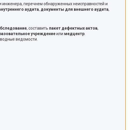
и инженера, перечнем обнаруженных неисправностей и
нутреннего аудита
,
документы для внешнего аудита
,
обследование
, составить
пакет дефектных актов
,
разовательное учреждение
или
медцентр
.
сводные ведомости.