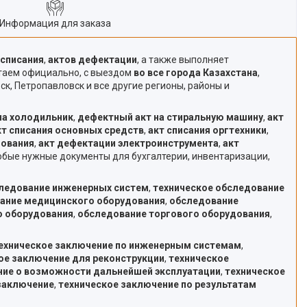
Информация для заказа
 списания
,
актов дефектации
, а также выполняет
отаем официально, с выездом
во все города Казахстана
,
ск, Петропавловск и все другие регионы, районы и
на холодильник
,
дефектный акт на стиральную машину
,
акт
кт списания основных средств
,
акт списания оргтехники
,
дования
,
акт дефектации электроинструмента
,
акт
любые нужные документы для бухгалтерии, инвентаризации,
следование инженерных систем
,
техническое обследование
вание медицинского оборудования
,
обследование
о оборудования
,
обследование торгового оборудования
,
ехническое заключение по инженерным системам
,
ое заключение для реконструкции
,
техническое
ние о возможности дальнейшей эксплуатации
,
техническое
заключение
,
техническое заключение по результатам