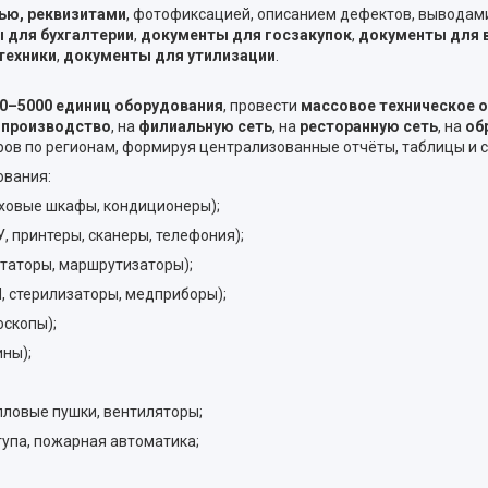
ью, реквизитами
, фотофиксацией, описанием дефектов, выводам
 для бухгалтерии
,
документы для госзакупок
,
документы для в
техники
,
документы для утилизации
.
0–5000 единиц оборудования
, провести
массовое техническое 
а
производство
, на
филиальную сеть
, на
ресторанную сеть
, на
об
ов по регионам, формируя централизованные отчёты, таблицы и 
ования:
уховые шкафы, кондиционеры);
, принтеры, сканеры, телефония);
утаторы, маршрутизаторы);
, стерилизаторы, медприборы);
оскопы);
ины);
пловые пушки, вентиляторы;
упа, пожарная автоматика;