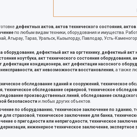
готовке
дефектных актов
,
актов технического состояния
,
актов
ючение
по любым видам техники, оборудования и имущества. Раб
ай, Атырау, Тараз, Уральск, Кызылорду, Павлодар, Усть-Каменогор
на оборудование
,
дефектный акт на оргтехнику
,
дефектный акт 
стояния ноутбука
,
акт технического состояния оборудования
,
а
т дефектации кондиционера
,
акт дефектации насосного обору
 неисправности
,
акт невозможности восстановления
, а также 
хническое обследование зданий и сооружений
,
техническое об
я
,
техническое обследование серверной
,
техническое обследо
ледование производственных линий
,
обследование складског
ной безопасности
и любых других объектов.
ючение по оборудованию
,
техническое заключение по зданию
,
т
е для страховой
,
техническое заключение для банка
,
техническ
чение о пригодности или непригодности
,
техническое заключе
одернизации
,
инженерное техническое заключение
,
экспертное 