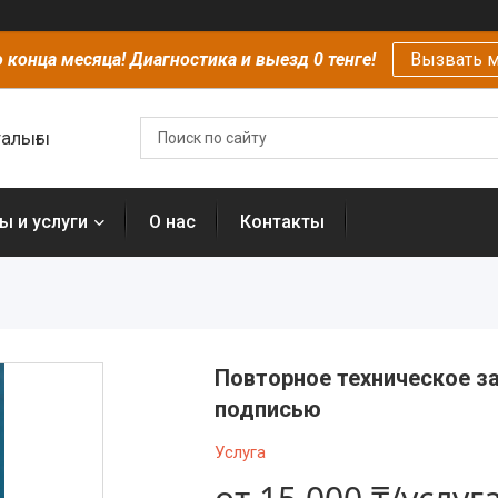
 конца месяца! Диагностика и выезд 0 тенге!
Вызвать м
алығы
ы и услуги
О нас
Контакты
Повторное техническое за
подписью
Услуга