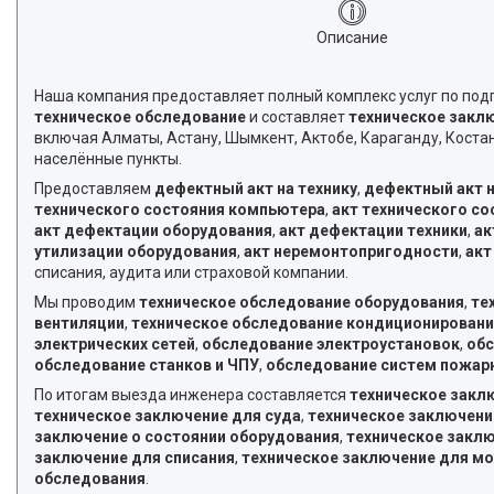
Описание
Наша компания предоставляет полный комплекс услуг по под
техническое обследование
и составляет
техническое закл
включая Алматы, Астану, Шымкент, Актобе, Караганду, Костан
населённые пункты.
Предоставляем
дефектный акт на технику
,
дефектный акт 
технического состояния компьютера
,
акт технического со
акт дефектации оборудования
,
акт дефектации техники
,
ак
утилизации оборудования
,
акт неремонтопригодности
,
акт
списания, аудита или страховой компании.
Мы проводим
техническое обследование оборудования
,
те
вентиляции
,
техническое обследование кондиционировани
электрических сетей
,
обследование электроустановок
,
обс
обследование станков и ЧПУ
,
обследование систем пожар
По итогам выезда инженера составляется
техническое закл
техническое заключение для суда
,
техническое заключени
заключение о состоянии оборудования
,
техническое заклю
заключение для списания
,
техническое заключение для м
обследования
.