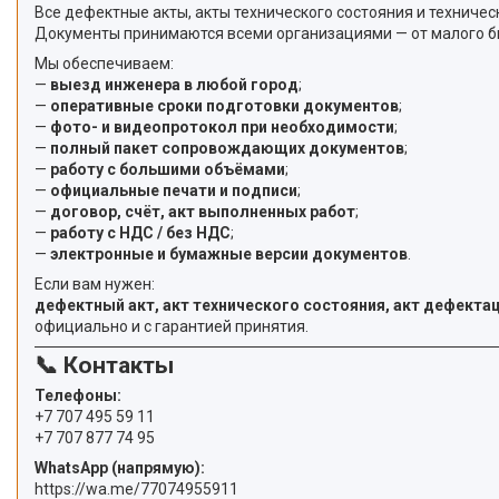
Все дефектные акты, акты технического состояния и технич
Документы принимаются всеми организациями — от малого биз
Мы обеспечиваем:
—
выезд инженера в любой город
;
—
оперативные сроки подготовки документов
;
—
фото- и видеопротокол при необходимости
;
—
полный пакет сопровождающих документов
;
—
работу с большими объёмами
;
—
официальные печати и подписи
;
—
договор, счёт, акт выполненных работ
;
—
работу с НДС / без НДС
;
—
электронные и бумажные версии документов
.
Если вам нужен:
дефектный акт, акт технического состояния, акт дефектац
официально и с гарантией принятия.
📞 Контакты
Телефоны:
+7 707 495 59 11
+7 707 877 74 95
WhatsApp (напрямую):
https://wa.me/77074955911