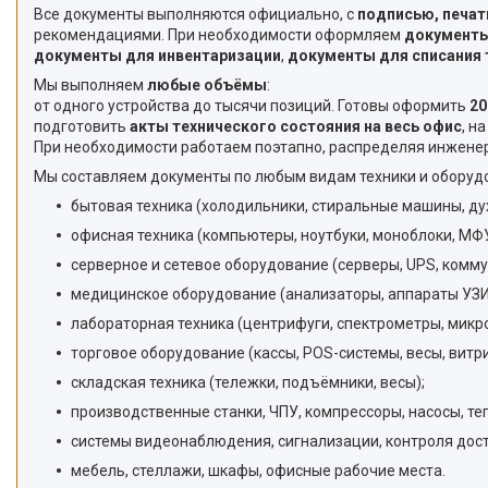
Все документы выполняются официально, с
подписью, печат
рекомендациями. При необходимости оформляем
документы
документы для инвентаризации
,
документы для списания 
Мы выполняем
любые объёмы
:
от одного устройства до тысячи позиций. Готовы оформить
20
подготовить
акты технического состояния на весь офис
, н
При необходимости работаем поэтапно, распределяя инженер
Мы составляем документы по любым видам техники и оборуд
бытовая техника (холодильники, стиральные машины, д
офисная техника (компьютеры, ноутбуки, моноблоки, МФУ
серверное и сетевое оборудование (серверы, UPS, комм
медицинское оборудование (анализаторы, аппараты УЗИ
лабораторная техника (центрифуги, спектрометры, микр
торговое оборудование (кассы, POS-системы, весы, витр
складская техника (тележки, подъёмники, весы);
производственные станки, ЧПУ, компрессоры, насосы, те
системы видеонаблюдения, сигнализации, контроля дост
мебель, стеллажи, шкафы, офисные рабочие места.