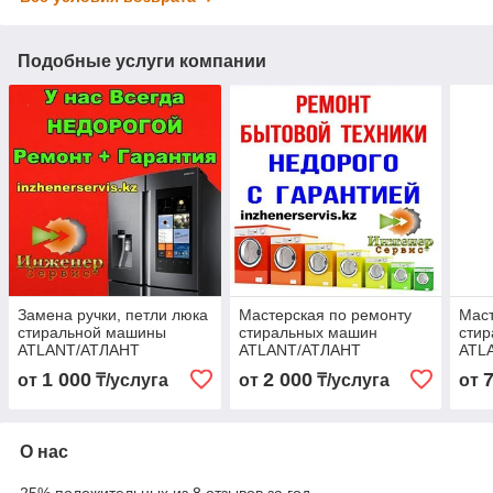
Подобные услуги компании
Замена ручки, петли люка
Мастерская по ремонту
Маст
стиральной машины
стиральных машин
сти
ATLANT/АТЛАНТ
ATLANT/АТЛАНТ
ATL
1 000
2 000
от
₸/услуга
от
₸/услуга
от
О нас