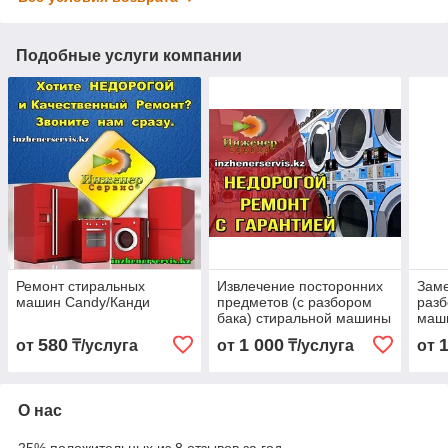
Подобные услуги компании
Ремонт стиральных
Извлечение посторонних
Заме
машин Candy/Канди
предметов (с разбором
разб
бака) стиральной машины
маш
Candy/Канди
580
1 000
от
₸/услуга
от
₸/услуга
от
О нас