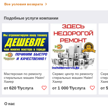
Все условия возврата
Подобные услуги компании
Мастерская по ремонту
Сервис центр по ремонту
Серв
стиральных машин Haier/
стиральных машин Haier/
стир
Хаиер
Хаиер
Хаи
620
1 000
от
₸/услуга
от
₸/услуга
от
О нас