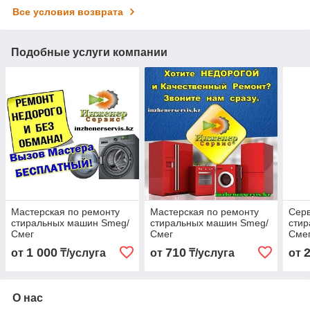
Все условия возврата
Подобные услуги компании
Мастерская по ремонту
Мастерская по ремонту
Серв
стиральных машин Smeg/
стиральных машин Smeg/
сти
Смег
Смег
Сме
1 000
710
от
₸/услуга
от
₸/услуга
от
О нас