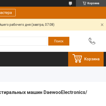
Корзина
астера
шего рабочего дня (завтра, 07.08)
Корзина
стиральных машин DaewooElectronics/