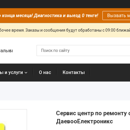
 конца месяца! Диагностика и выезд 0 тенге!
Вызвать м
очее время. Заказы и сообщения будут обработаны с 09:00 ближай
алығы
ы и услуги
О нас
Контакты
Сервис центр по ремонту 
ДаевооЕлектроникс