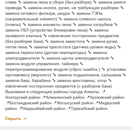
слива 🔧 замена люка в сборе (без разбора) 🔧 замена ремня
привода 🔧 замена кнопок, ручек, не требующее разборки 🔧
замена сетевого фильтра, шнура 🔧 замена ТЭНа
(нагревательный элемент) 🔧 замена сливного насоса
(помпы) 🔧 замена манжеты люка 🔧 замена патрубков 🔧
замена УБЛ (устройство блокировки люка) 🔧 замена
заливного клапана 🔧 извлечение посторонних предметов
(без разборки бака) 🔧 замена аквастопа 🔧 замена ручки,
петли люка 🔧 замена пресостата (датчика уровня воды) 🔧
замена термостата (датчик температуры) 🔧 замена
электродвигателя 🔧 замена щеток электродвигателя 🔧
замена модуля управления, таймера 🔧
перепрограммирование модуля (сброс ошибок ) 🔧 установка
противовеса (верхнего) 🔧 замена подшипников, сальников 🔧
замена бака, барабана 🔧 замена крестовины, опор 🔧
извлечение посторонних предметов (с разбором бака)
Выезжаем в следующие районы города Алматы: 📍
Алатауский район 📍Алмалинский район 📍Ауэзовский район
📍Бостандыкский район 📍Жетысуский район 📍Медеуский
район 📍Наурызбайский район 📍Турксибский район
Скрыть