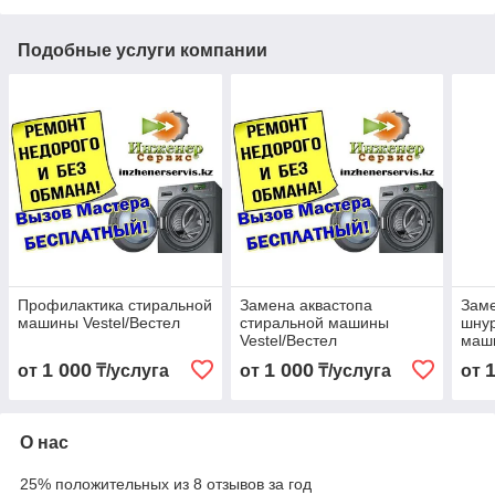
Подобные услуги компании
Профилактика стиральной
Замена аквастопа
Заме
машины Vestel/Вестел
стиральной машины
шнур
Vestel/Вестел
маши
1 000
1 000
от
₸/услуга
от
₸/услуга
от
О нас
25% положительных из 8 отзывов за год