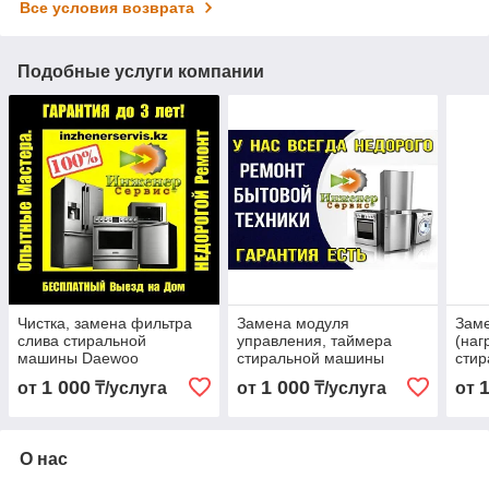
Все условия возврата
Подобные услуги компании
Чистка, замена фильтра
Замена модуля
Зам
слива стиральной
управления, таймера
(наг
машины Daewoo
стиральной машины
сти
Electronics/Даевоо
Daewoo Electronics/
Daew
1 000
1 000
от
₸/услуга
от
₸/услуга
от
Електроникс
Даевоо Електроникс
Даев
О нас