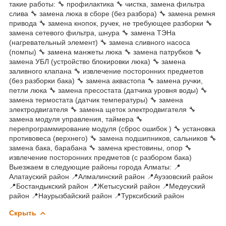
такие работы: 🔧 профилактика 🔧 чистка, замена фильтра
слива 🔧 замена люка в сборе (без разбора) 🔧 замена ремня
привода 🔧 замена кнопок, ручек, не требующее разборки 🔧
замена сетевого фильтра, шнура 🔧 замена ТЭНа
(нагревательный элемент) 🔧 замена сливного насоса
(помпы) 🔧 замена манжеты люка 🔧 замена патрубков 🔧
замена УБЛ (устройство блокировки люка) 🔧 замена
заливного клапана 🔧 извлечение посторонних предметов
(без разборки бака) 🔧 замена аквастопа 🔧 замена ручки,
петли люка 🔧 замена пресостата (датчика уровня воды) 🔧
замена термостата (датчик температуры) 🔧 замена
электродвигателя 🔧 замена щеток электродвигателя 🔧
замена модуля управления, таймера 🔧
перепрограммирование модуля (сброс ошибок ) 🔧 установка
противовеса (верхнего) 🔧 замена подшипников, сальников 🔧
замена бака, барабана 🔧 замена крестовины, опор 🔧
извлечение посторонних предметов (с разбором бака)
Выезжаем в следующие районы города Алматы: 📍
Алатауский район 📍Алмалинский район 📍Ауэзовский район
📍Бостандыкский район 📍Жетысуский район 📍Медеуский
район 📍Наурызбайский район 📍Турксибский район
Скрыть