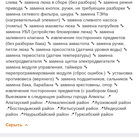
слива 🔧 замена люка в сборе (без разбора) 🔧 замена ремня
привода 🔧 замена кнопок, ручек, не требующее разборки 🔧
замена сетевого фильтра, шнура 🔧 замена ТЭНа
(нагревательный элемент) 🔧 замена сливного насоса
(помпы) 🔧 замена манжеты люка 🔧 замена патрубков 🔧
замена УБЛ (устройство блокировки люка) 🔧 замена
заливного клапана 🔧 извлечение посторонних предметов
(без разборки бака) 🔧 замена аквастопа 🔧 замена ручки,
петли люка 🔧 замена пресостата (датчика уровня воды) 🔧
замена термостата (датчик температуры) 🔧 замена
электродвигателя 🔧 замена щеток электродвигателя 🔧
замена модуля управления, таймера 🔧
перепрограммирование модуля (сброс ошибок ) 🔧 установка
противовеса (верхнего) 🔧 замена подшипников, сальников 🔧
замена бака, барабана 🔧 замена крестовины, опор 🔧
извлечение посторонних предметов (с разбором бака)
Выезжаем в следующие районы города Алматы: 📍
Алатауский район 📍Алмалинский район 📍Ауэзовский район
📍Бостандыкский район 📍Жетысуский район 📍Медеуский
район 📍Наурызбайский район 📍Турксибский район
Скрыть