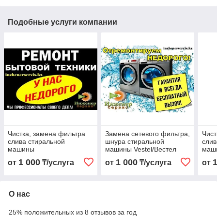
Подобные услуги компании
Чистка, замена фильтра
Замена сетевого фильтра,
Чист
слива стиральной
шнура стиральной
слив
машины
машины Vestel/Вестел
маш
1 000
1 000
от
₸/услуга
от
₸/услуга
от
О нас
25% положительных из 8 отзывов за год