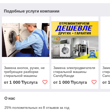
Подобные услуги компании
Замена кнопок, ручек, не
Замена электродвигателя
Заме
требующее разборки
стиральной машины
сти
стиральной машины
Candy/Канди
Can
Candy/Канди
1 000
1 000
от
₸/услуга
от
₸/услуга
от
О нас
25% положительных из 8 отзывов за год