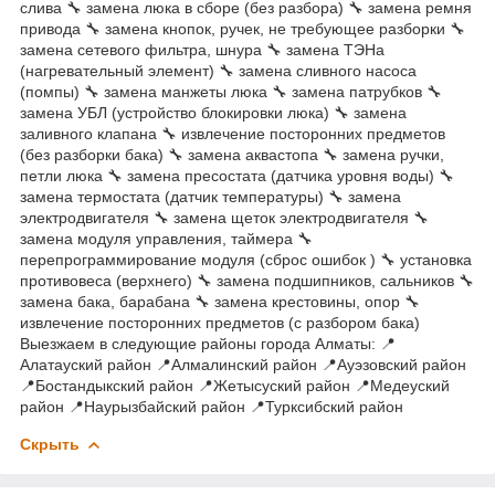
слива 🔧 замена люка в сборе (без разбора) 🔧 замена ремня
привода 🔧 замена кнопок, ручек, не требующее разборки 🔧
замена сетевого фильтра, шнура 🔧 замена ТЭНа
(нагревательный элемент) 🔧 замена сливного насоса
(помпы) 🔧 замена манжеты люка 🔧 замена патрубков 🔧
замена УБЛ (устройство блокировки люка) 🔧 замена
заливного клапана 🔧 извлечение посторонних предметов
(без разборки бака) 🔧 замена аквастопа 🔧 замена ручки,
петли люка 🔧 замена пресостата (датчика уровня воды) 🔧
замена термостата (датчик температуры) 🔧 замена
электродвигателя 🔧 замена щеток электродвигателя 🔧
замена модуля управления, таймера 🔧
перепрограммирование модуля (сброс ошибок ) 🔧 установка
противовеса (верхнего) 🔧 замена подшипников, сальников 🔧
замена бака, барабана 🔧 замена крестовины, опор 🔧
извлечение посторонних предметов (с разбором бака)
Выезжаем в следующие районы города Алматы: 📍
Алатауский район 📍Алмалинский район 📍Ауэзовский район
📍Бостандыкский район 📍Жетысуский район 📍Медеуский
район 📍Наурызбайский район 📍Турксибский район
Скрыть