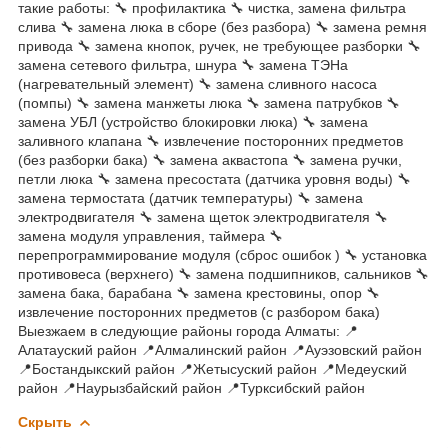
такие работы: 🔧 профилактика 🔧 чистка, замена фильтра
слива 🔧 замена люка в сборе (без разбора) 🔧 замена ремня
привода 🔧 замена кнопок, ручек, не требующее разборки 🔧
замена сетевого фильтра, шнура 🔧 замена ТЭНа
(нагревательный элемент) 🔧 замена сливного насоса
(помпы) 🔧 замена манжеты люка 🔧 замена патрубков 🔧
замена УБЛ (устройство блокировки люка) 🔧 замена
заливного клапана 🔧 извлечение посторонних предметов
(без разборки бака) 🔧 замена аквастопа 🔧 замена ручки,
петли люка 🔧 замена пресостата (датчика уровня воды) 🔧
замена термостата (датчик температуры) 🔧 замена
электродвигателя 🔧 замена щеток электродвигателя 🔧
замена модуля управления, таймера 🔧
перепрограммирование модуля (сброс ошибок ) 🔧 установка
противовеса (верхнего) 🔧 замена подшипников, сальников 🔧
замена бака, барабана 🔧 замена крестовины, опор 🔧
извлечение посторонних предметов (с разбором бака)
Выезжаем в следующие районы города Алматы: 📍
Алатауский район 📍Алмалинский район 📍Ауэзовский район
📍Бостандыкский район 📍Жетысуский район 📍Медеуский
район 📍Наурызбайский район 📍Турксибский район
Скрыть