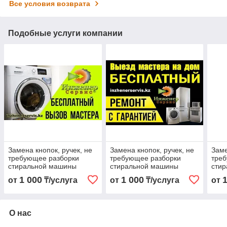
Все условия возврата
Подобные услуги компании
Замена кнопок, ручек, не
Замена кнопок, ручек, не
Заме
требующее разборки
требующее разборки
тре
стиральной машины
стиральной машины
сти
ATLANT/АТЛАНТ
Can
1 000
1 000
от
₸/услуга
от
₸/услуга
от
О нас