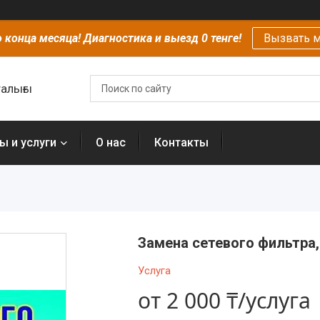
 конца месяца! Диагностика и выезд 0 тенге!
Вызвать м
алығы
ы и услуги
О нас
Контакты
Замена сетевого фильтра
Услуга
от
2 000 ₸/услуга