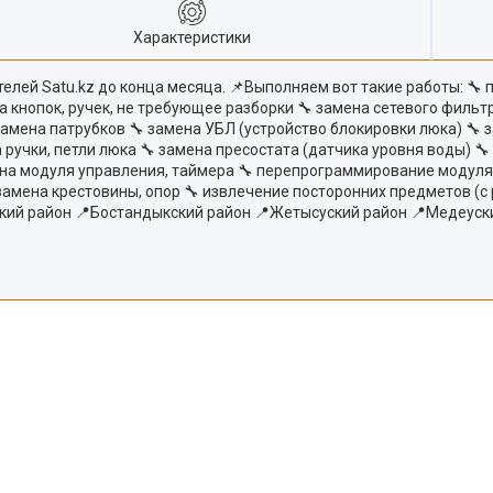
Характеристики
лей Satu.kz до конца месяца. 📌Выполняем вот такие работы: 🔧 
на кнопок, ручек, не требующее разборки 🔧 замена сетевого фильт
замена патрубков 🔧 замена УБЛ (устройство блокировки люка) 🔧 
 ручки, петли люка 🔧 замена пресостата (датчика уровня воды) 
на модуля управления, таймера 🔧 перепрограммирование модуля (
 замена крестовины, опор 🔧 извлечение посторонних предметов 
кий район 📍Бостандыкский район 📍Жетысуский район 📍Медеуск