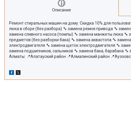
Описание
Ремонт стиральных машин на дому. Скидка 10% для пользовате
люка в сборе (без разбора) 🔧 замена ремня привода 🔧 заме
замена сливного насоса (помпы) 🔧 замена манжеты люка 🔧 
предметов (без разборки бака) 🔧 замена аквастопа 🔧 замена
электродвигателя 🔧 замена щеток электродвигателя 🔧 заме
замена подшипников, сальников 🔧 замена бака, барабана 🔧
Алматы: 📍Алатауский район 📍Алмалинский район 📍Ауэзовс