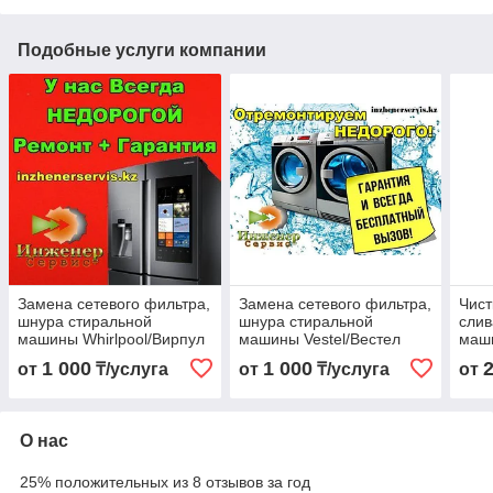
Подобные услуги компании
Замена сетевого фильтра,
Замена сетевого фильтра,
Чист
шнура стиральной
шнура стиральной
слив
машины Whirlpool/Вирпул
машины Vestel/Вестел
маши
1 000
1 000
от
₸/услуга
от
₸/услуга
от
О нас
25% положительных из 8 отзывов за год