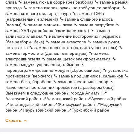
слива 🔧 замена люка в сборе (без разбора) 🔧 замена ремня
привода 🔧 замена кнопок, ручек, не требующее разборки 🔧
замена сетевого фильтра, шнура 🔧 замена ТЭНа
(нагревательный элемент) 🔧 замена сливного насоса
(помпы) 🔧 замена манжеты люка 🔧 замена патрубков 🔧
замена УБЛ (устройство блокировки люка) 🔧 замена
заливного клапана 🔧 извлечение посторонних предметов
(без разборки бака) 🔧 замена аквастопа 🔧 замена ручки,
петли люка 🔧 замена пресостата (датчика уровня воды) 🔧
замена термостата (датчик температуры) 🔧 замена
электродвигателя 🔧 замена щеток электродвигателя 🔧
замена модуля управления, таймера 🔧
перепрограммирование модуля (сброс ошибок ) 🔧 установка
противовеса (верхнего) 🔧 замена подшипников, сальников 🔧
замена бака, барабана 🔧 замена крестовины, опор 🔧
извлечение посторонних предметов (с разбором бака)
Выезжаем в следующие районы города Алматы: 📍
Алатауский район 📍Алмалинский район 📍Ауэзовский район
📍Бостандыкский район 📍Жетысуский район 📍Медеуский
район 📍Наурызбайский район 📍Турксибский район
Скрыть