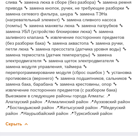
слива 🔧 замена люка в сборе (без разбора) 🔧 замена ремня
привода 🔧 замена кнопок, ручек, не требующее разборки 🔧
замена сетевого фильтра, шнура 🔧 замена ТЭНа
(нагревательный элемент) 🔧 замена сливного насоса
(помпы) 🔧 замена манжеты люка 🔧 замена патрубков 🔧
замена УБЛ (устройство блокировки люка) 🔧 замена
заливного клапана 🔧 извлечение посторонних предметов
(без разборки бака) 🔧 замена аквастопа 🔧 замена ручки,
петли люка 🔧 замена пресостата (датчика уровня воды) 🔧
замена термостата (датчик температуры) 🔧 замена
электродвигателя 🔧 замена щеток электродвигателя 🔧
замена модуля управления, таймера 🔧
перепрограммирование модуля (сброс ошибок ) 🔧 установка
противовеса (верхнего) 🔧 замена подшипников, сальников 🔧
замена бака, барабана 🔧 замена крестовины, опор 🔧
извлечение посторонних предметов (с разбором бака)
Выезжаем в следующие районы города Алматы: 📍
Алатауский район 📍Алмалинский район 📍Ауэзовский район
📍Бостандыкский район 📍Жетысуский район 📍Медеуский
район 📍Наурызбайский район 📍Турксибский район
Скрыть