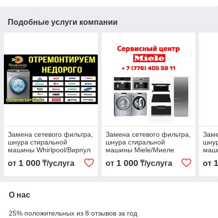
Подобные услуги компании
Замена сетевого фильтра,
Замена сетевого фильтра,
Заме
шнура стиральной
шнура стиральной
шнур
машины Whirlpool/Вирпул
машины Miele/Миеле
маши
1 000
1 000
от
₸/услуга
от
₸/услуга
от
О нас
25% положительных из 8 отзывов за год