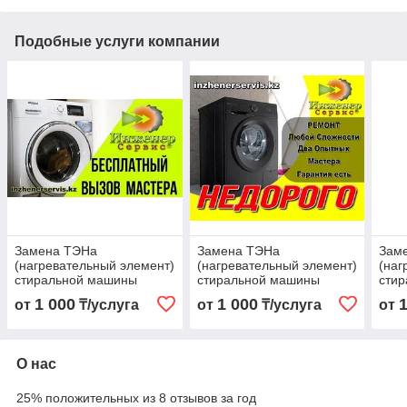
Подобные услуги компании
Замена ТЭНа
Замена ТЭНа
Зам
(нагревательный элемент)
(нагревательный элемент)
(наг
стиральной машины
стиральной машины
сти
Hotpoint-Ariston/Хотпоинт-
Inde
1 000
1 000
от
₸/услуга
от
₸/услуга
от
Аристон
О нас
25% положительных из 8 отзывов за год