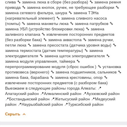
слива 🔧 замена люка в сборе (без разбора) 🔧 замена ремня
привода 🔧 замена кнопок, ручек, не требующее разборки 🔧
замена сетевого фильтра, шнура 🔧 замена ТЭНа
(нагревательный элемент) 🔧 замена сливного насоса
(помпы) 🔧 замена манжеты люка 🔧 замена патрубков 🔧
замена УБЛ (устройство блокировки люка) 🔧 замена
заливного клапана 🔧 извлечение посторонних предметов
(без разборки бака) 🔧 замена аквастопа 🔧 замена ручки,
петли люка 🔧 замена пресостата (датчика уровня воды) 🔧
замена термостата (датчик температуры) 🔧 замена
электродвигателя 🔧 замена щеток электродвигателя 🔧
замена модуля управления, таймера 🔧
перепрограммирование модуля (сброс ошибок ) 🔧 установка
противовеса (верхнего) 🔧 замена подшипников, сальников 🔧
замена бака, барабана 🔧 замена крестовины, опор 🔧
извлечение посторонних предметов (с разбором бака)
Выезжаем в следующие районы города Алматы: 📍
Алатауский район 📍Алмалинский район 📍Ауэзовский район
📍Бостандыкский район 📍Жетысуский район 📍Медеуский
район 📍Наурызбайский район 📍Турксибский район
Скрыть