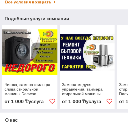
Все условия возврата
Подобные услуги компании
Чистка, замена фильтра
Замена модуля
Зам
слива стиральной
управления, таймера
сти
машины Daewoo
стиральной машины
Daew
Electronics/Даевоо
Daewoo Electronics/
Даев
1 000
1 000
от
₸/услуга
от
₸/услуга
от
Електроникс
Даевоо Електроникс
О нас