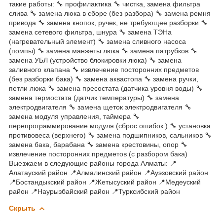
такие работы: 🔧 профилактика 🔧 чистка, замена фильтра
слива 🔧 замена люка в сборе (без разбора) 🔧 замена ремня
привода 🔧 замена кнопок, ручек, не требующее разборки 🔧
замена сетевого фильтра, шнура 🔧 замена ТЭНа
(нагревательный элемент) 🔧 замена сливного насоса
(помпы) 🔧 замена манжеты люка 🔧 замена патрубков 🔧
замена УБЛ (устройство блокировки люка) 🔧 замена
заливного клапана 🔧 извлечение посторонних предметов
(без разборки бака) 🔧 замена аквастопа 🔧 замена ручки,
петли люка 🔧 замена пресостата (датчика уровня воды) 🔧
замена термостата (датчик температуры) 🔧 замена
электродвигателя 🔧 замена щеток электродвигателя 🔧
замена модуля управления, таймера 🔧
перепрограммирование модуля (сброс ошибок ) 🔧 установка
противовеса (верхнего) 🔧 замена подшипников, сальников 🔧
замена бака, барабана 🔧 замена крестовины, опор 🔧
извлечение посторонних предметов (с разбором бака)
Выезжаем в следующие районы города Алматы: 📍
Алатауский район 📍Алмалинский район 📍Ауэзовский район
📍Бостандыкский район 📍Жетысуский район 📍Медеуский
район 📍Наурызбайский район 📍Турксибский район
Скрыть