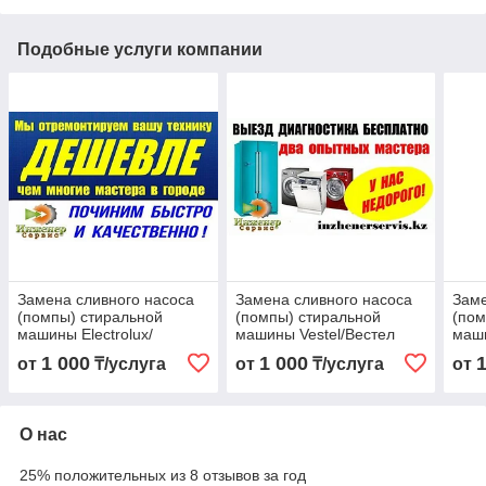
Подобные услуги компании
Замена сливного насоса
Замена сливного насоса
Заме
(помпы) стиральной
(помпы) стиральной
(пом
машины Electrolux/
машины Vestel/Вестел
маши
Електролукс
1 000
1 000
от
₸/услуга
от
₸/услуга
от
О нас
25% положительных из 8 отзывов за год