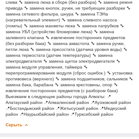
слива 🔧 замена люка в сборе (без разбора) 🔧 замена ремня
привода 🔧 замена кнопок, ручек, не требующее разборки 🔧
замена сетевого фильтра, шнура 🔧 замена ТЭНа
(нагревательный элемент) 🔧 замена сливного насоса
(помпы) 🔧 замена манжеты люка 🔧 замена патрубков 🔧
замена УБЛ (устройство блокировки люка) 🔧 замена
заливного клапана 🔧 извлечение посторонних предметов
(без разборки бака) 🔧 замена аквастопа 🔧 замена ручки,
петли люка 🔧 замена пресостата (датчика уровня воды) 🔧
замена термостата (датчик температуры) 🔧 замена
электродвигателя 🔧 замена щеток электродвигателя 🔧
замена модуля управления, таймера 🔧
перепрограммирование модуля (сброс ошибок ) 🔧 установка
противовеса (верхнего) 🔧 замена подшипников, сальников 🔧
замена бака, барабана 🔧 замена крестовины, опор 🔧
извлечение посторонних предметов (с разбором бака)
Выезжаем в следующие районы города Алматы: 📍
Алатауский район 📍Алмалинский район 📍Ауэзовский район
📍Бостандыкский район 📍Жетысуский район 📍Медеуский
район 📍Наурызбайский район 📍Турксибский район
Скрыть