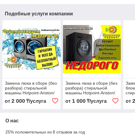
Подобные услуги компании
Замена люка в сборе (без
Замена люка в сборе (без
Заме
разбора) стиральной
разбора) стиральной
блок
машины Hotpoint-Ariston/
машины Hotpoint-Ariston/
сти
Хотпоинт-Аристон
Хотпоинт-Аристон
Hotp
2 000
1 000
от
₸/услуга
от
₸/услуга
от
Ари
О нас
25% положительных из 8 отзывов за год