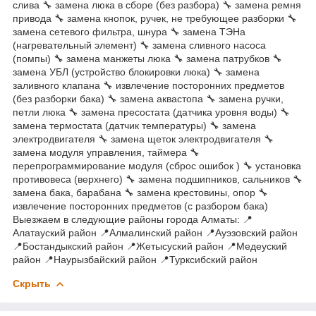
слива 🔧 замена люка в сборе (без разбора) 🔧 замена ремня
привода 🔧 замена кнопок, ручек, не требующее разборки 🔧
замена сетевого фильтра, шнура 🔧 замена ТЭНа
(нагревательный элемент) 🔧 замена сливного насоса
(помпы) 🔧 замена манжеты люка 🔧 замена патрубков 🔧
замена УБЛ (устройство блокировки люка) 🔧 замена
заливного клапана 🔧 извлечение посторонних предметов
(без разборки бака) 🔧 замена аквастопа 🔧 замена ручки,
петли люка 🔧 замена пресостата (датчика уровня воды) 🔧
замена термостата (датчик температуры) 🔧 замена
электродвигателя 🔧 замена щеток электродвигателя 🔧
замена модуля управления, таймера 🔧
перепрограммирование модуля (сброс ошибок ) 🔧 установка
противовеса (верхнего) 🔧 замена подшипников, сальников 🔧
замена бака, барабана 🔧 замена крестовины, опор 🔧
извлечение посторонних предметов (с разбором бака)
Выезжаем в следующие районы города Алматы: 📍
Алатауский район 📍Алмалинский район 📍Ауэзовский район
📍Бостандыкский район 📍Жетысуский район 📍Медеуский
район 📍Наурызбайский район 📍Турксибский район
Скрыть