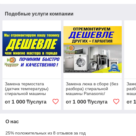
Подобные услуги компании
Замена термостата
Замена люка в сборе (без
Заме
(датчик температуры)
разбора) стиральной
разб
стиральной машины
машины Panasonic/
маши
Panasonic/Панасоник
Панасоник
Пан
1 000
1 000
от
₸/услуга
от
₸/услуга
от
О нас
25% положительных из 8 отзывов за год