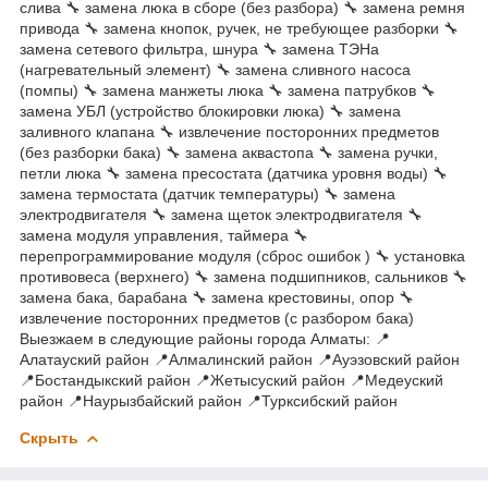
слива 🔧 замена люка в сборе (без разбора) 🔧 замена ремня
привода 🔧 замена кнопок, ручек, не требующее разборки 🔧
замена сетевого фильтра, шнура 🔧 замена ТЭНа
(нагревательный элемент) 🔧 замена сливного насоса
(помпы) 🔧 замена манжеты люка 🔧 замена патрубков 🔧
замена УБЛ (устройство блокировки люка) 🔧 замена
заливного клапана 🔧 извлечение посторонних предметов
(без разборки бака) 🔧 замена аквастопа 🔧 замена ручки,
петли люка 🔧 замена пресостата (датчика уровня воды) 🔧
замена термостата (датчик температуры) 🔧 замена
электродвигателя 🔧 замена щеток электродвигателя 🔧
замена модуля управления, таймера 🔧
перепрограммирование модуля (сброс ошибок ) 🔧 установка
противовеса (верхнего) 🔧 замена подшипников, сальников 🔧
замена бака, барабана 🔧 замена крестовины, опор 🔧
извлечение посторонних предметов (с разбором бака)
Выезжаем в следующие районы города Алматы: 📍
Алатауский район 📍Алмалинский район 📍Ауэзовский район
📍Бостандыкский район 📍Жетысуский район 📍Медеуский
район 📍Наурызбайский район 📍Турксибский район
Скрыть