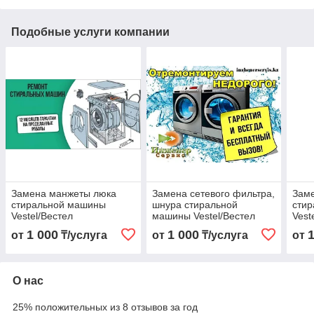
Подобные услуги компании
Замена манжеты люка
Замена сетевого фильтра,
Заме
стиральной машины
шнура стиральной
сти
Vestel/Вестел
машины Vestel/Вестел
Vest
1 000
1 000
от
₸/услуга
от
₸/услуга
от
О нас
25% положительных из 8 отзывов за год