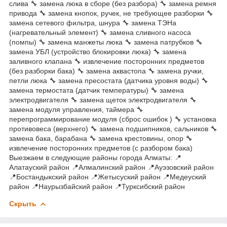
слива 🔧 замена люка в сборе (без разбора) 🔧 замена ремня
привода 🔧 замена кнопок, ручек, не требующее разборки 🔧
замена сетевого фильтра, шнура 🔧 замена ТЭНа
(нагревательный элемент) 🔧 замена сливного насоса
(помпы) 🔧 замена манжеты люка 🔧 замена патрубков 🔧
замена УБЛ (устройство блокировки люка) 🔧 замена
заливного клапана 🔧 извлечение посторонних предметов
(без разборки бака) 🔧 замена аквастопа 🔧 замена ручки,
петли люка 🔧 замена пресостата (датчика уровня воды) 🔧
замена термостата (датчик температуры) 🔧 замена
электродвигателя 🔧 замена щеток электродвигателя 🔧
замена модуля управления, таймера 🔧
перепрограммирование модуля (сброс ошибок ) 🔧 установка
противовеса (верхнего) 🔧 замена подшипников, сальников 🔧
замена бака, барабана 🔧 замена крестовины, опор 🔧
извлечение посторонних предметов (с разбором бака)
Выезжаем в следующие районы города Алматы: 📍
Алатауский район 📍Алмалинский район 📍Ауэзовский район
📍Бостандыкский район 📍Жетысуский район 📍Медеуский
район 📍Наурызбайский район 📍Турксибский район
Скрыть