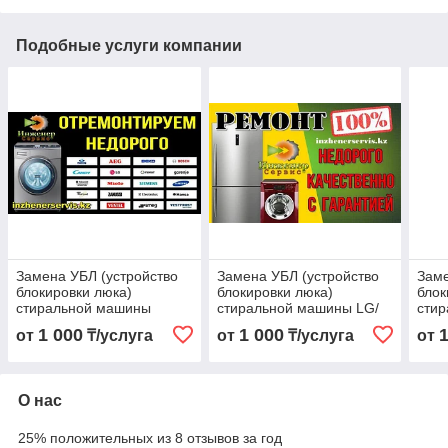
Подобные услуги компании
Замена УБЛ (устройство
Замена УБЛ (устройство
Заме
блокировки люка)
блокировки люка)
блок
стиральной машины
стиральной машины LG/
сти
Hansa/Ханса
Элджи
Sme
1 000
1 000
от
₸/услуга
от
₸/услуга
от
О нас
25% положительных из 8 отзывов за год