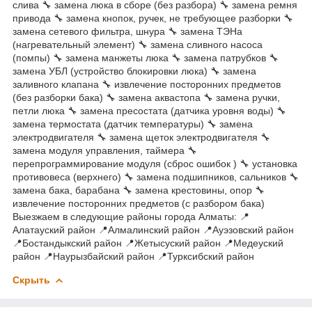
слива 🔧 замена люка в сборе (без разбора) 🔧 замена ремня
привода 🔧 замена кнопок, ручек, не требующее разборки 🔧
замена сетевого фильтра, шнура 🔧 замена ТЭНа
(нагревательный элемент) 🔧 замена сливного насоса
(помпы) 🔧 замена манжеты люка 🔧 замена патрубков 🔧
замена УБЛ (устройство блокировки люка) 🔧 замена
заливного клапана 🔧 извлечение посторонних предметов
(без разборки бака) 🔧 замена аквастопа 🔧 замена ручки,
петли люка 🔧 замена пресостата (датчика уровня воды) 🔧
замена термостата (датчик температуры) 🔧 замена
электродвигателя 🔧 замена щеток электродвигателя 🔧
замена модуля управления, таймера 🔧
перепрограммирование модуля (сброс ошибок ) 🔧 установка
противовеса (верхнего) 🔧 замена подшипников, сальников 🔧
замена бака, барабана 🔧 замена крестовины, опор 🔧
извлечение посторонних предметов (с разбором бака)
Выезжаем в следующие районы города Алматы: 📍
Алатауский район 📍Алмалинский район 📍Ауэзовский район
📍Бостандыкский район 📍Жетысуский район 📍Медеуский
район 📍Наурызбайский район 📍Турксибский район
Скрыть