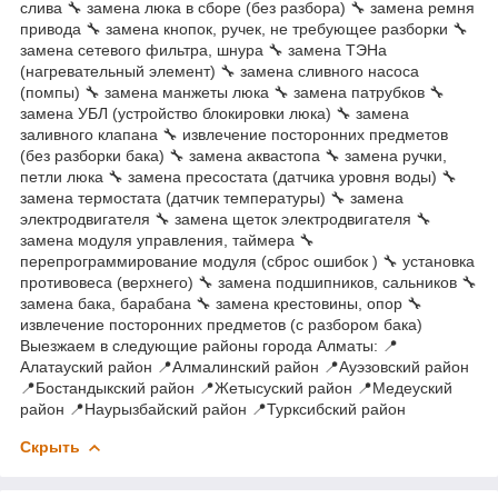
слива 🔧 замена люка в сборе (без разбора) 🔧 замена ремня
привода 🔧 замена кнопок, ручек, не требующее разборки 🔧
замена сетевого фильтра, шнура 🔧 замена ТЭНа
(нагревательный элемент) 🔧 замена сливного насоса
(помпы) 🔧 замена манжеты люка 🔧 замена патрубков 🔧
замена УБЛ (устройство блокировки люка) 🔧 замена
заливного клапана 🔧 извлечение посторонних предметов
(без разборки бака) 🔧 замена аквастопа 🔧 замена ручки,
петли люка 🔧 замена пресостата (датчика уровня воды) 🔧
замена термостата (датчик температуры) 🔧 замена
электродвигателя 🔧 замена щеток электродвигателя 🔧
замена модуля управления, таймера 🔧
перепрограммирование модуля (сброс ошибок ) 🔧 установка
противовеса (верхнего) 🔧 замена подшипников, сальников 🔧
замена бака, барабана 🔧 замена крестовины, опор 🔧
извлечение посторонних предметов (с разбором бака)
Выезжаем в следующие районы города Алматы: 📍
Алатауский район 📍Алмалинский район 📍Ауэзовский район
📍Бостандыкский район 📍Жетысуский район 📍Медеуский
район 📍Наурызбайский район 📍Турксибский район
Скрыть