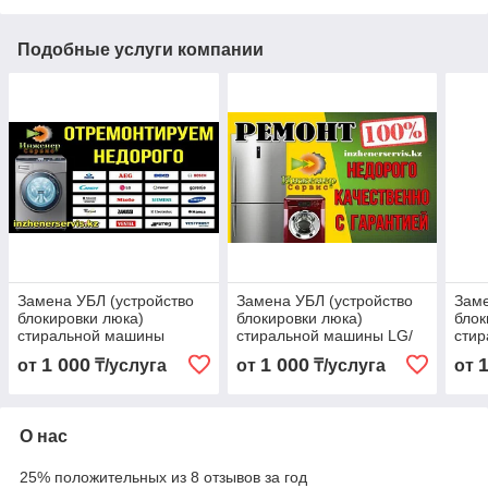
Подобные услуги компании
Замена УБЛ (устройство
Замена УБЛ (устройство
Заме
блокировки люка)
блокировки люка)
блок
стиральной машины
стиральной машины LG/
сти
Hansa/Ханса
Элджи
Sme
1 000
1 000
от
₸/услуга
от
₸/услуга
от
О нас
25% положительных из 8 отзывов за год