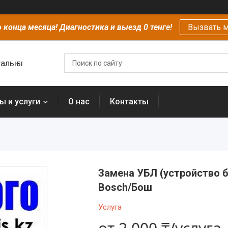
 конца месяца! Диагностика и выезд 0 тенге!
Вызвать м
алығы
ы и услуги
О нас
Контакты
Замена УБЛ (устройство 
Bosch/Бош
Услуга