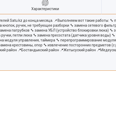
Характеристики
лей Satu.kz до конца месяца. 📌Выполняем вот такие работы: 🔧 
на кнопок, ручек, не требующее разборки 🔧 замена сетевого фильт
замена патрубков 🔧 замена УБЛ (устройство блокировки люка) 🔧 
 ручки, петли люка 🔧 замена пресостата (датчика уровня воды) 
на модуля управления, таймера 🔧 перепрограммирование модуля (
 замена крестовины, опор 🔧 извлечение посторонних предметов 
кий район 📍Бостандыкский район 📍Жетысуский район 📍Медеуск