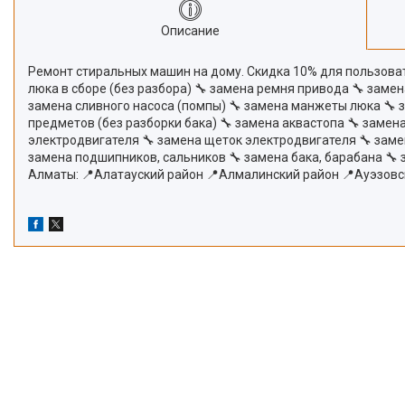
Описание
Ремонт стиральных машин на дому. Скидка 10% для пользовате
люка в сборе (без разбора) 🔧 замена ремня привода 🔧 заме
замена сливного насоса (помпы) 🔧 замена манжеты люка 🔧 
предметов (без разборки бака) 🔧 замена аквастопа 🔧 замена
электродвигателя 🔧 замена щеток электродвигателя 🔧 заме
замена подшипников, сальников 🔧 замена бака, барабана 🔧
Алматы: 📍Алатауский район 📍Алмалинский район 📍Ауэзовс