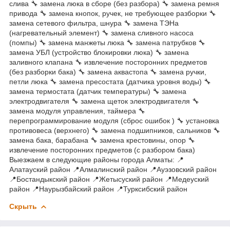
слива 🔧 замена люка в сборе (без разбора) 🔧 замена ремня
привода 🔧 замена кнопок, ручек, не требующее разборки 🔧
замена сетевого фильтра, шнура 🔧 замена ТЭНа
(нагревательный элемент) 🔧 замена сливного насоса
(помпы) 🔧 замена манжеты люка 🔧 замена патрубков 🔧
замена УБЛ (устройство блокировки люка) 🔧 замена
заливного клапана 🔧 извлечение посторонних предметов
(без разборки бака) 🔧 замена аквастопа 🔧 замена ручки,
петли люка 🔧 замена пресостата (датчика уровня воды) 🔧
замена термостата (датчик температуры) 🔧 замена
электродвигателя 🔧 замена щеток электродвигателя 🔧
замена модуля управления, таймера 🔧
перепрограммирование модуля (сброс ошибок ) 🔧 установка
противовеса (верхнего) 🔧 замена подшипников, сальников 🔧
замена бака, барабана 🔧 замена крестовины, опор 🔧
извлечение посторонних предметов (с разбором бака)
Выезжаем в следующие районы города Алматы: 📍
Алатауский район 📍Алмалинский район 📍Ауэзовский район
📍Бостандыкский район 📍Жетысуский район 📍Медеуский
район 📍Наурызбайский район 📍Турксибский район
Скрыть