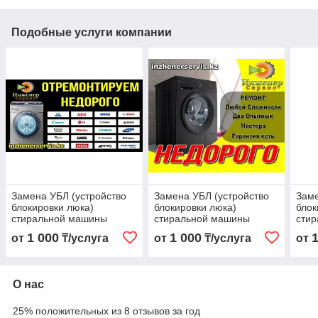
Подобные услуги компании
Замена УБЛ (устройство
Замена УБЛ (устройство
Заме
блокировки люка)
блокировки люка)
блок
стиральной машины
стиральной машины
сти
Hansa/Ханса
Smeg/Смег
Miel
1 000
1 000
от
₸/услуга
от
₸/услуга
от
О нас
25% положительных из 8 отзывов за год