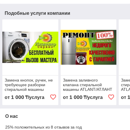
Подобные услуги компании
Замена кнопок, ручек, не
Замена заливного
Заме
требующее разборки
клапана стиральной
сти
стиральной машины
машины ATLANT/АТЛАНТ
ATL
ATLANT/АТЛАНТ
1 000
1 000
от
₸/услуга
от
₸/услуга
от
О нас
25% положительных из 8 отзывов за год