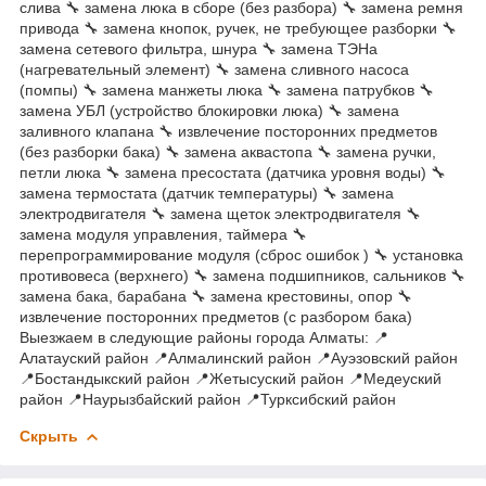
слива 🔧 замена люка в сборе (без разбора) 🔧 замена ремня
привода 🔧 замена кнопок, ручек, не требующее разборки 🔧
замена сетевого фильтра, шнура 🔧 замена ТЭНа
(нагревательный элемент) 🔧 замена сливного насоса
(помпы) 🔧 замена манжеты люка 🔧 замена патрубков 🔧
замена УБЛ (устройство блокировки люка) 🔧 замена
заливного клапана 🔧 извлечение посторонних предметов
(без разборки бака) 🔧 замена аквастопа 🔧 замена ручки,
петли люка 🔧 замена пресостата (датчика уровня воды) 🔧
замена термостата (датчик температуры) 🔧 замена
электродвигателя 🔧 замена щеток электродвигателя 🔧
замена модуля управления, таймера 🔧
перепрограммирование модуля (сброс ошибок ) 🔧 установка
противовеса (верхнего) 🔧 замена подшипников, сальников 🔧
замена бака, барабана 🔧 замена крестовины, опор 🔧
извлечение посторонних предметов (с разбором бака)
Выезжаем в следующие районы города Алматы: 📍
Алатауский район 📍Алмалинский район 📍Ауэзовский район
📍Бостандыкский район 📍Жетысуский район 📍Медеуский
район 📍Наурызбайский район 📍Турксибский район
Скрыть