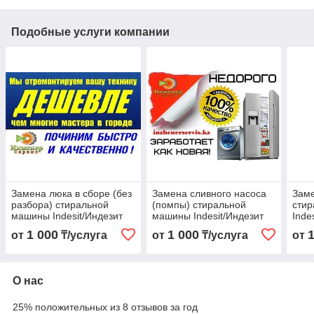
Подобные услуги компании
Замена люка в сборе (без
Замена сливного насоса
Заме
разбора) стиральной
(помпы) стиральной
сти
машины Indesit/Индезит
машины Indesit/Индезит
Inde
1 000
1 000
от
₸/услуга
от
₸/услуга
от
О нас
25% положительных из 8 отзывов за год