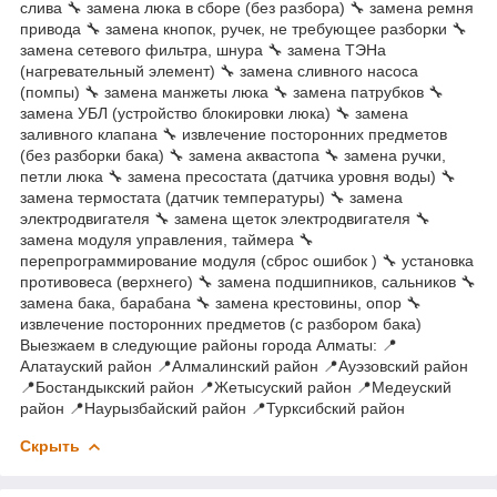
слива 🔧 замена люка в сборе (без разбора) 🔧 замена ремня
привода 🔧 замена кнопок, ручек, не требующее разборки 🔧
замена сетевого фильтра, шнура 🔧 замена ТЭНа
(нагревательный элемент) 🔧 замена сливного насоса
(помпы) 🔧 замена манжеты люка 🔧 замена патрубков 🔧
замена УБЛ (устройство блокировки люка) 🔧 замена
заливного клапана 🔧 извлечение посторонних предметов
(без разборки бака) 🔧 замена аквастопа 🔧 замена ручки,
петли люка 🔧 замена пресостата (датчика уровня воды) 🔧
замена термостата (датчик температуры) 🔧 замена
электродвигателя 🔧 замена щеток электродвигателя 🔧
замена модуля управления, таймера 🔧
перепрограммирование модуля (сброс ошибок ) 🔧 установка
противовеса (верхнего) 🔧 замена подшипников, сальников 🔧
замена бака, барабана 🔧 замена крестовины, опор 🔧
извлечение посторонних предметов (с разбором бака)
Выезжаем в следующие районы города Алматы: 📍
Алатауский район 📍Алмалинский район 📍Ауэзовский район
📍Бостандыкский район 📍Жетысуский район 📍Медеуский
район 📍Наурызбайский район 📍Турксибский район
Скрыть