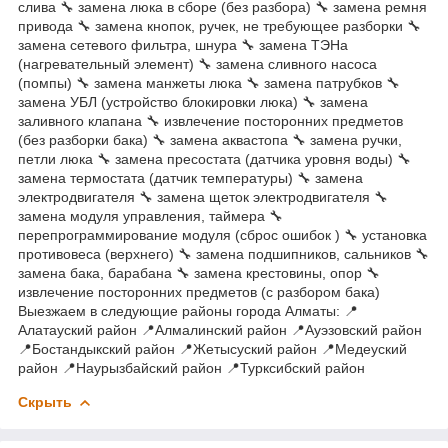
слива 🔧 замена люка в сборе (без разбора) 🔧 замена ремня
привода 🔧 замена кнопок, ручек, не требующее разборки 🔧
замена сетевого фильтра, шнура 🔧 замена ТЭНа
(нагревательный элемент) 🔧 замена сливного насоса
(помпы) 🔧 замена манжеты люка 🔧 замена патрубков 🔧
замена УБЛ (устройство блокировки люка) 🔧 замена
заливного клапана 🔧 извлечение посторонних предметов
(без разборки бака) 🔧 замена аквастопа 🔧 замена ручки,
петли люка 🔧 замена пресостата (датчика уровня воды) 🔧
замена термостата (датчик температуры) 🔧 замена
электродвигателя 🔧 замена щеток электродвигателя 🔧
замена модуля управления, таймера 🔧
перепрограммирование модуля (сброс ошибок ) 🔧 установка
противовеса (верхнего) 🔧 замена подшипников, сальников 🔧
замена бака, барабана 🔧 замена крестовины, опор 🔧
извлечение посторонних предметов (с разбором бака)
Выезжаем в следующие районы города Алматы: 📍
Алатауский район 📍Алмалинский район 📍Ауэзовский район
📍Бостандыкский район 📍Жетысуский район 📍Медеуский
район 📍Наурызбайский район 📍Турксибский район
Скрыть