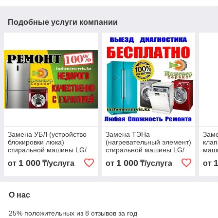
Подобные услуги компании
Замена УБЛ (устройство
Замена ТЭНа
Заме
блокировки люка)
(нагревательный элемент)
клап
стиральной машины LG/
стиральной машины LG/
маш
Элджи
Элджи
1 000
1 000
от
₸/услуга
от
₸/услуга
от
О нас
25% положительных из 8 отзывов за год