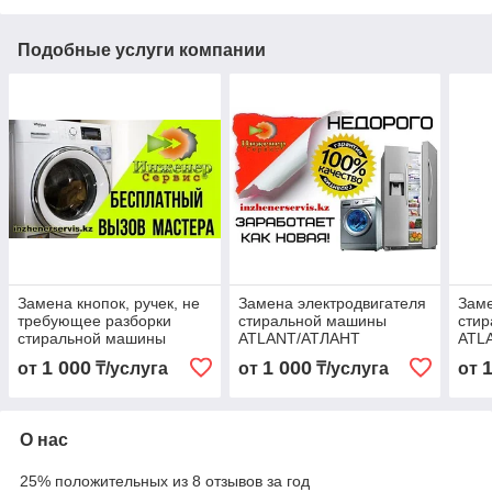
Подобные услуги компании
Замена кнопок, ручек, не
Замена электродвигателя
Заме
требующее разборки
стиральной машины
сти
стиральной машины
ATLANT/АТЛАНТ
ATL
ATLANT/АТЛАНТ
1 000
1 000
от
₸/услуга
от
₸/услуга
от
О нас
25% положительных из 8 отзывов за год