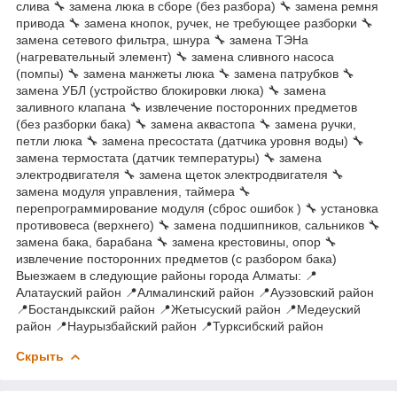
слива 🔧 замена люка в сборе (без разбора) 🔧 замена ремня
привода 🔧 замена кнопок, ручек, не требующее разборки 🔧
замена сетевого фильтра, шнура 🔧 замена ТЭНа
(нагревательный элемент) 🔧 замена сливного насоса
(помпы) 🔧 замена манжеты люка 🔧 замена патрубков 🔧
замена УБЛ (устройство блокировки люка) 🔧 замена
заливного клапана 🔧 извлечение посторонних предметов
(без разборки бака) 🔧 замена аквастопа 🔧 замена ручки,
петли люка 🔧 замена пресостата (датчика уровня воды) 🔧
замена термостата (датчик температуры) 🔧 замена
электродвигателя 🔧 замена щеток электродвигателя 🔧
замена модуля управления, таймера 🔧
перепрограммирование модуля (сброс ошибок ) 🔧 установка
противовеса (верхнего) 🔧 замена подшипников, сальников 🔧
замена бака, барабана 🔧 замена крестовины, опор 🔧
извлечение посторонних предметов (с разбором бака)
Выезжаем в следующие районы города Алматы: 📍
Алатауский район 📍Алмалинский район 📍Ауэзовский район
📍Бостандыкский район 📍Жетысуский район 📍Медеуский
район 📍Наурызбайский район 📍Турксибский район
Скрыть