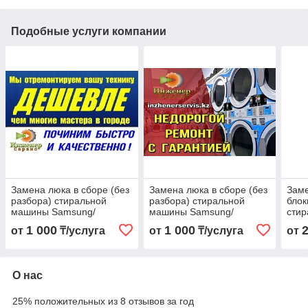
Подобные услуги компании
Замена люка в сборе (без
Замена люка в сборе (без
Заме
разбора) стиральной
разбора) стиральной
блок
машины Samsung/
машины Samsung/
сти
Самсунг
Самсунг
Sam
1 000
1 000
от
₸/услуга
от
₸/услуга
от
О нас
25% положительных из 8 отзывов за год