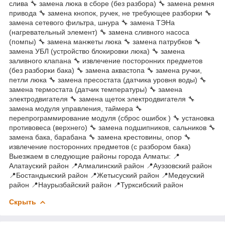
слива 🔧 замена люка в сборе (без разбора) 🔧 замена ремня
привода 🔧 замена кнопок, ручек, не требующее разборки 🔧
замена сетевого фильтра, шнура 🔧 замена ТЭНа
(нагревательный элемент) 🔧 замена сливного насоса
(помпы) 🔧 замена манжеты люка 🔧 замена патрубков 🔧
замена УБЛ (устройство блокировки люка) 🔧 замена
заливного клапана 🔧 извлечение посторонних предметов
(без разборки бака) 🔧 замена аквастопа 🔧 замена ручки,
петли люка 🔧 замена пресостата (датчика уровня воды) 🔧
замена термостата (датчик температуры) 🔧 замена
электродвигателя 🔧 замена щеток электродвигателя 🔧
замена модуля управления, таймера 🔧
перепрограммирование модуля (сброс ошибок ) 🔧 установка
противовеса (верхнего) 🔧 замена подшипников, сальников 🔧
замена бака, барабана 🔧 замена крестовины, опор 🔧
извлечение посторонних предметов (с разбором бака)
Выезжаем в следующие районы города Алматы: 📍
Алатауский район 📍Алмалинский район 📍Ауэзовский район
📍Бостандыкский район 📍Жетысуский район 📍Медеуский
район 📍Наурызбайский район 📍Турксибский район
Скрыть