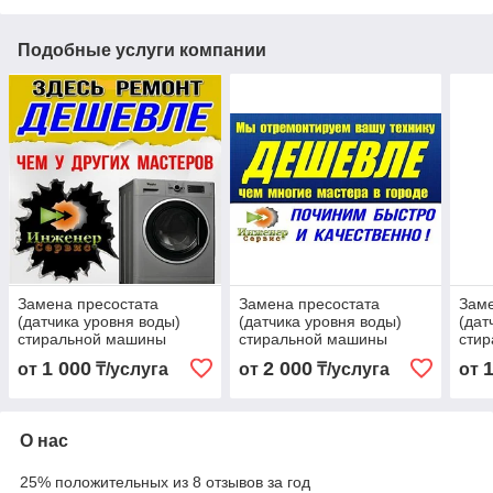
Подобные услуги компании
Замена пресостата
Замена пресостата
Заме
(датчика уровня воды)
(датчика уровня воды)
(дат
стиральной машины
стиральной машины
сти
Panasonic/Панасоник
Panasonic/Панасоник
ATL
1 000
2 000
от
₸/услуга
от
₸/услуга
от
О нас
25% положительных из 8 отзывов за год