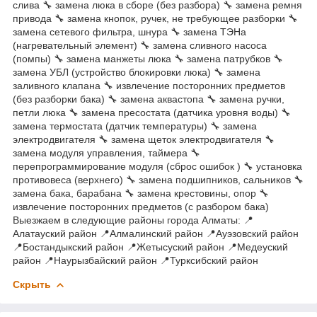
слива 🔧 замена люка в сборе (без разбора) 🔧 замена ремня
привода 🔧 замена кнопок, ручек, не требующее разборки 🔧
замена сетевого фильтра, шнура 🔧 замена ТЭНа
(нагревательный элемент) 🔧 замена сливного насоса
(помпы) 🔧 замена манжеты люка 🔧 замена патрубков 🔧
замена УБЛ (устройство блокировки люка) 🔧 замена
заливного клапана 🔧 извлечение посторонних предметов
(без разборки бака) 🔧 замена аквастопа 🔧 замена ручки,
петли люка 🔧 замена пресостата (датчика уровня воды) 🔧
замена термостата (датчик температуры) 🔧 замена
электродвигателя 🔧 замена щеток электродвигателя 🔧
замена модуля управления, таймера 🔧
перепрограммирование модуля (сброс ошибок ) 🔧 установка
противовеса (верхнего) 🔧 замена подшипников, сальников 🔧
замена бака, барабана 🔧 замена крестовины, опор 🔧
извлечение посторонних предметов (с разбором бака)
Выезжаем в следующие районы города Алматы: 📍
Алатауский район 📍Алмалинский район 📍Ауэзовский район
📍Бостандыкский район 📍Жетысуский район 📍Медеуский
район 📍Наурызбайский район 📍Турксибский район
Скрыть