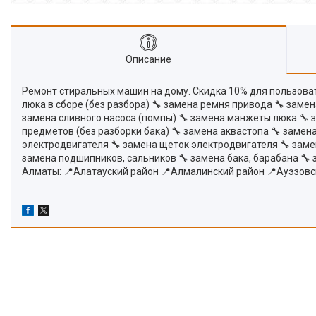
Описание
Ремонт стиральных машин на дому. Скидка 10% для пользовате
люка в сборе (без разбора) 🔧 замена ремня привода 🔧 заме
замена сливного насоса (помпы) 🔧 замена манжеты люка 🔧 
предметов (без разборки бака) 🔧 замена аквастопа 🔧 замена
электродвигателя 🔧 замена щеток электродвигателя 🔧 заме
замена подшипников, сальников 🔧 замена бака, барабана 🔧
Алматы: 📍Алатауский район 📍Алмалинский район 📍Ауэзовс