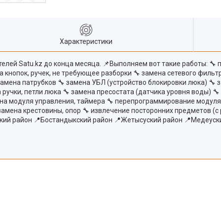
Характеристики
лей Satu.kz до конца месяца. 📌Выполняем вот такие работы: 🔧 
на кнопок, ручек, не требующее разборки 🔧 замена сетевого фильт
замена патрубков 🔧 замена УБЛ (устройство блокировки люка) 🔧 
 ручки, петли люка 🔧 замена пресостата (датчика уровня воды) 
на модуля управления, таймера 🔧 перепрограммирование модуля (
 замена крестовины, опор 🔧 извлечение посторонних предметов 
кий район 📍Бостандыкский район 📍Жетысуский район 📍Медеуск